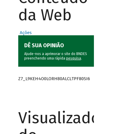
da Web
Ações
DÊ SUA OPINIÃO
Ajude-nos a aprimorar o site do BNDES
preenchendo uma rápida
pesquisa
.
Z7_L9KEH4O0LORH80ALCLTPF80SI6
Visualizador