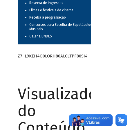
Reserva de ingressos
Filmes e festivais de cinema
Receba a programação
Concursos para Escolha de Espetáculos
Musicais
Galeria BNDES
Z7_L9KEH4O0LORH80ALCLTPF80SI4
Visualizador
do
Conteúdo