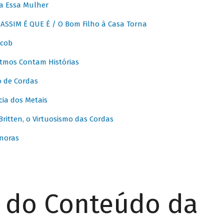
a Essa Mulher
SSIM É QUE É / O Bom Filho à Casa Torna
acob
itmos Contam Histórias
o de Cordas
ia dos Metais
itten, o Virtuosismo das Cordas
noras
r do Conteúdo da