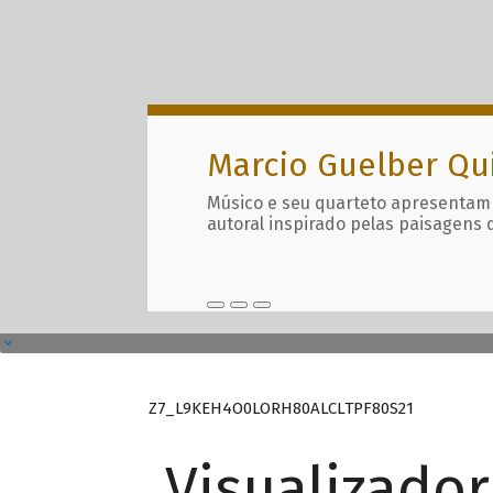
Marcio Guelber Qu
Músico e seu quarteto apresentam
autoral inspirado pelas paisagens 
Z7_L9KEH4O0LORH80ALCLTPF80S21
Visualizado