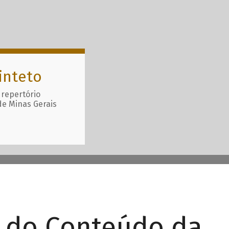
inteto
 repertório
de Minas Gerais
r do Conteúdo da