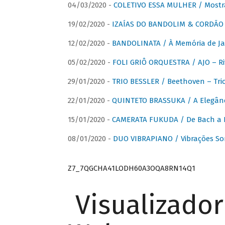
04/03/2020 -
COLETIVO ESSA MULHER / Mostr
19/02/2020 -
IZAÍAS DO BANDOLIM & CORDÃO A
12/02/2020 -
BANDOLINATA / À Memória de J
05/02/2020 -
FOLI GRIÔ ORQUESTRA / AJO – R
29/01/2020 -
TRIO BESSLER / Beethoven – Tri
22/01/2020 -
QUINTETO BRASSUKA / A Elegânc
15/01/2020 -
CAMERATA FUKUDA / De Bach a Br
08/01/2020 -
DUO VIBRAPIANO / Vibrações So
Z7_7QGCHA41LODH60A3OQA8RN14Q1
Visualizado