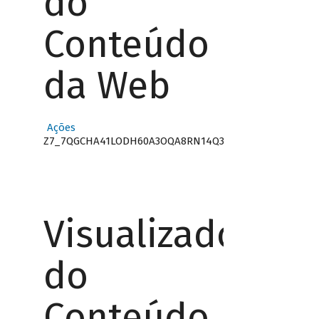
do
Conteúdo
da Web
Ações
Z7_7QGCHA41LODH60A3OQA8RN14Q3
Visualizador
do
Conteúdo