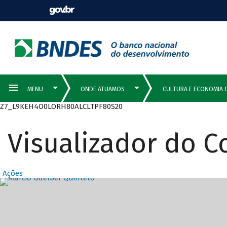
Z7_L9KEH4O0LORH80ALCLTPF80S20
Visualizador do 
Ações
Destaques Prin