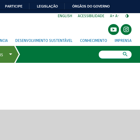
PARTICIPE
LEGISLAÇÃO
ÓRGÃOS DO GOVERNO
⁣
ENGLISH
ACESSIBILIDADE
A+
A-
NCIA
DESENVOLVIMENTO SUSTENTÁVEL
CONHECIMENTO
IMPRENSA
Busca
gem de tela