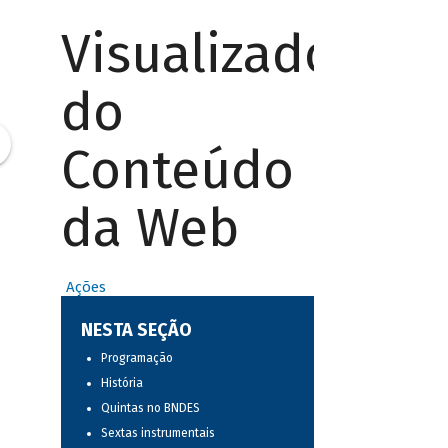
Visualizador
do
Conteúdo
da Web
Ações
NESTA SEÇÃO
Programação
História
Quintas no BNDES
Sextas instrumentais