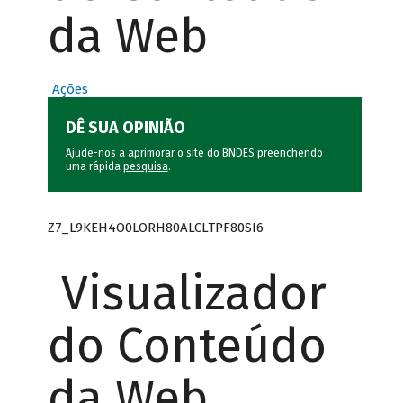
da Web
Ações
DÊ SUA OPINIÃO
Ajude-nos a aprimorar o site do BNDES preenchendo
uma rápida
pesquisa
.
Z7_L9KEH4O0LORH80ALCLTPF80SI6
Visualizador
do Conteúdo
da Web