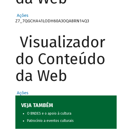
Ações
Z7_7QGCHA41LODH60A3OQA8RN14Q3
Visualizador
do Conteúdo
da Web
Ações
VEJA TAMBÉM
O BNDES e o apoio à cultura
Patrocínio a eventos culturais