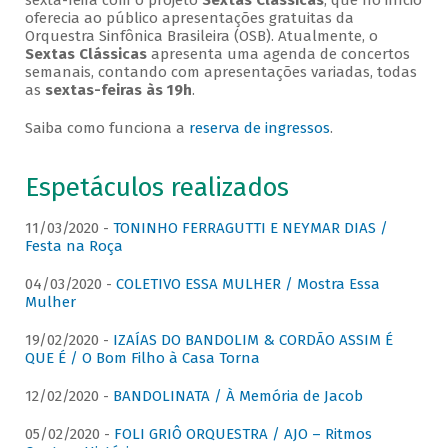
sexta-feira com o projeto
Sextas Clássicas
, que no início
oferecia ao público apresentações gratuitas da
Orquestra Sinfônica Brasileira (OSB). Atualmente, o
Sextas Clássicas
apresenta uma agenda de concertos
semanais, contando com apresentações variadas, todas
as
sextas-feiras às 19h
.
Saiba como funciona a
reserva de ingressos
.
Espetáculos realizados
11/03/2020 -
TONINHO FERRAGUTTI E NEYMAR DIAS /
Festa na Roça
04/03/2020 -
COLETIVO ESSA MULHER / Mostra Essa
Mulher
19/02/2020 -
IZAÍAS DO BANDOLIM & CORDÃO ASSIM É
QUE É / O Bom Filho à Casa Torna
12/02/2020 -
BANDOLINATA / À Memória de Jacob
05/02/2020 -
FOLI GRIÔ ORQUESTRA / AJO – Ritmos