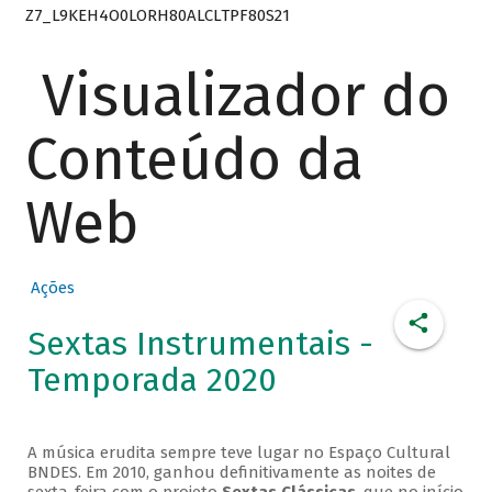
Z7_L9KEH4O0LORH80ALCLTPF80S21
Visualizador do
Conteúdo da
Web
Ações
Sextas Instrumentais -
Temporada 2020
A música erudita sempre teve lugar no Espaço Cultural
BNDES. Em 2010, ganhou definitivamente as noites de