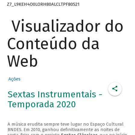
Z7_L9KEH4O0LORH80ALCLTPF80S21
Visualizador do
Conteúdo da
Web
Ações
Sextas Instrumentais -
Temporada 2020
A música erudita sempre teve lugar no Espaço Cultural
BNDES. Em 2010, ganhou definitivamente as noites de