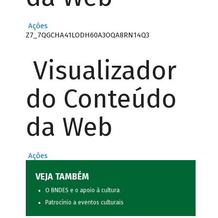
Ações
Z7_7QGCHA41LODH60A3OQA8RN14Q3
Visualizador
do Conteúdo
da Web
Ações
VEJA TAMBÉM
O BNDES e o apoio à cultura
Patrocínio a eventos culturais