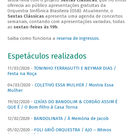
sexta-feira com o projeto
Sextas Clássicas
, que no início
oferecia ao público apresentações gratuitas da
Orquestra Sinfônica Brasileira (OSB). Atualmente, o
Sextas Clássicas
apresenta uma agenda de concertos
semanais, contando com apresentações variadas, todas
as
sextas-feiras às 19h
.
Saiba como funciona a
reserva de ingressos
.
Espetáculos realizados
11/03/2020 -
TONINHO FERRAGUTTI E NEYMAR DIAS /
Festa na Roça
04/03/2020 -
COLETIVO ESSA MULHER / Mostra Essa
Mulher
19/02/2020 -
IZAÍAS DO BANDOLIM & CORDÃO ASSIM É
QUE É / O Bom Filho à Casa Torna
12/02/2020 -
BANDOLINATA / À Memória de Jacob
05/02/2020 -
FOLI GRIÔ ORQUESTRA / AJO – Ritmos