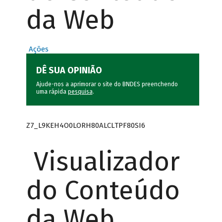
da Web
Ações
DÊ SUA OPINIÃO
Ajude-nos a aprimorar o site do BNDES preenchendo
uma rápida
pesquisa
.
Z7_L9KEH4O0LORH80ALCLTPF80SI6
Visualizador
do Conteúdo
da Web