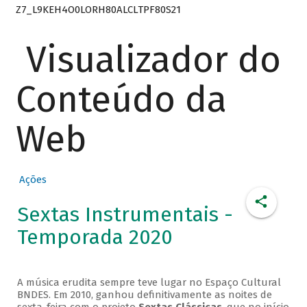
Z7_L9KEH4O0LORH80ALCLTPF80S21
Visualizador do
Conteúdo da
Web
Ações
Sextas Instrumentais -
Temporada 2020
A música erudita sempre teve lugar no Espaço Cultural
BNDES. Em 2010, ganhou definitivamente as noites de