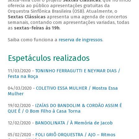
sexta-feira com o projeto
Sextas Clássicas
, que no início
oferecia ao público apresentações gratuitas da
Orquestra Sinfônica Brasileira (OSB). Atualmente, o
Sextas Clássicas
apresenta uma agenda de concertos
semanais, contando com apresentações variadas, todas
as
sextas-feiras às 19h
.
Saiba como funciona a
reserva de ingressos
.
Espetáculos realizados
11/03/2020 -
TONINHO FERRAGUTTI E NEYMAR DIAS /
Festa na Roça
04/03/2020 -
COLETIVO ESSA MULHER / Mostra Essa
Mulher
19/02/2020 -
IZAÍAS DO BANDOLIM & CORDÃO ASSIM É
QUE É / O Bom Filho à Casa Torna
12/02/2020 -
BANDOLINATA / À Memória de Jacob
05/02/2020 -
FOLI GRIÔ ORQUESTRA / AJO – Ritmos