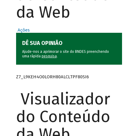
da Web
Ações
DÊ SUA OPINIÃO
Ajude-nos a aprimorar o site do BNDES preenchendo
uma rápida
pesquisa
.
Z7_L9KEH4O0LORH80ALCLTPF80SI6
Visualizador
do Conteúdo
da Web