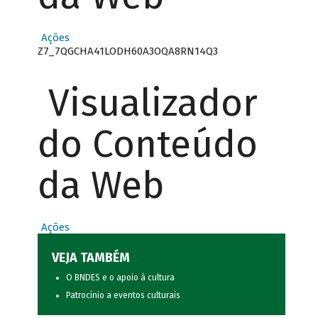
Ações
Z7_7QGCHA41LODH60A3OQA8RN14Q3
Visualizador
do Conteúdo
da Web
Ações
VEJA TAMBÉM
O BNDES e o apoio à cultura
Patrocínio a eventos culturais