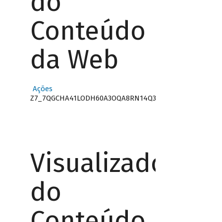
do
Conteúdo
da Web
Ações
Z7_7QGCHA41LODH60A3OQA8RN14Q3
Visualizador
do
Conteúdo