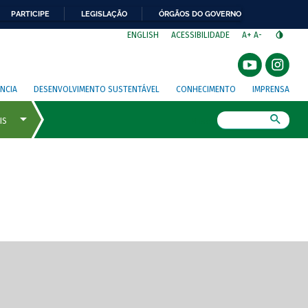
PARTICIPE
LEGISLAÇÃO
ÓRGÃOS DO GOVERNO
⁣
ENGLISH
ACESSIBILIDADE
A+
A-
NCIA
DESENVOLVIMENTO SUSTENTÁVEL
CONHECIMENTO
IMPRENSA
Busca
gem de tela