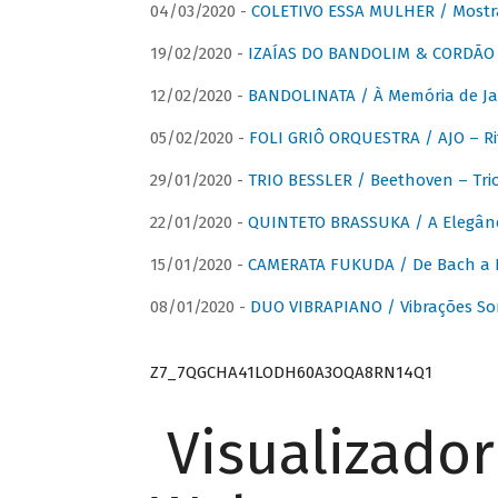
04/03/2020 -
COLETIVO ESSA MULHER / Mostr
19/02/2020 -
IZAÍAS DO BANDOLIM & CORDÃO A
12/02/2020 -
BANDOLINATA / À Memória de J
05/02/2020 -
FOLI GRIÔ ORQUESTRA / AJO – R
29/01/2020 -
TRIO BESSLER / Beethoven – Tri
22/01/2020 -
QUINTETO BRASSUKA / A Elegânc
15/01/2020 -
CAMERATA FUKUDA / De Bach a Br
08/01/2020 -
DUO VIBRAPIANO / Vibrações So
Z7_7QGCHA41LODH60A3OQA8RN14Q1
Visualizado