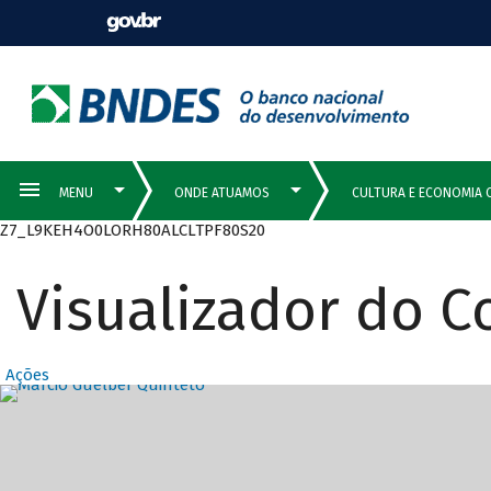
Z7_L9KEH4O0LORH80ALCLTPF80S20
Visualizador do 
Ações
Destaques Prin