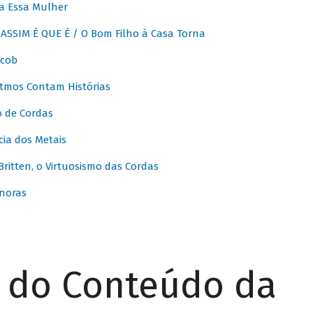
a Essa Mulher
SSIM É QUE É / O Bom Filho à Casa Torna
acob
itmos Contam Histórias
o de Cordas
ia dos Metais
itten, o Virtuosismo das Cordas
noras
r do Conteúdo da