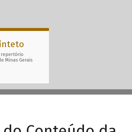
inteto
 repertório
de Minas Gerais
r do Conteúdo da