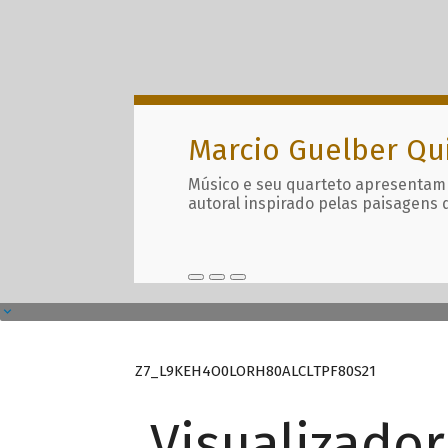
Marcio Guelber Qu
Músico e seu quarteto apresentam
autoral inspirado pelas paisagens 
Z7_L9KEH4O0LORH80ALCLTPF80S21
Visualizado