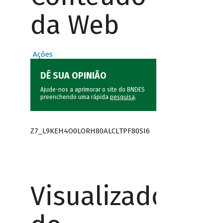
da Web
Ações
DÊ SUA OPINIÃO
Ajude-nos a aprimorar o site do BNDES
preenchendo uma rápida
pesquisa
.
Z7_L9KEH4O0LORH80ALCLTPF80SI6
Visualizador