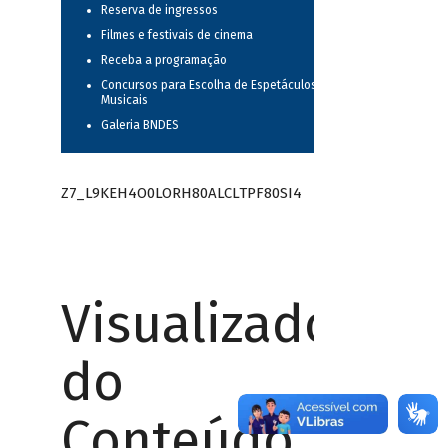
Reserva de ingressos
Filmes e festivais de cinema
Receba a programação
Concursos para Escolha de Espetáculos
Musicais
Galeria BNDES
Z7_L9KEH4O0LORH80ALCLTPF80SI4
Visualizador
do
Conteúdo