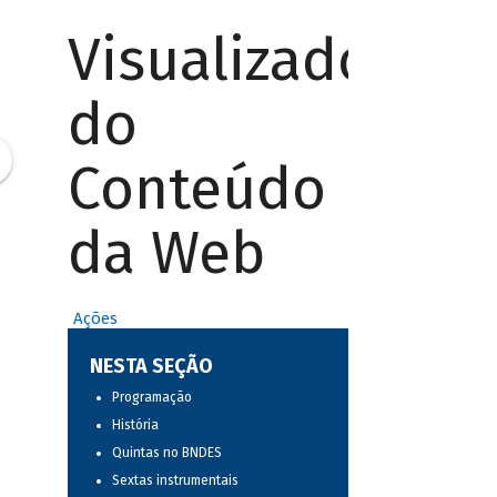
Visualizador
do
Conteúdo
da Web
Ações
NESTA SEÇÃO
Programação
História
Quintas no BNDES
Sextas instrumentais