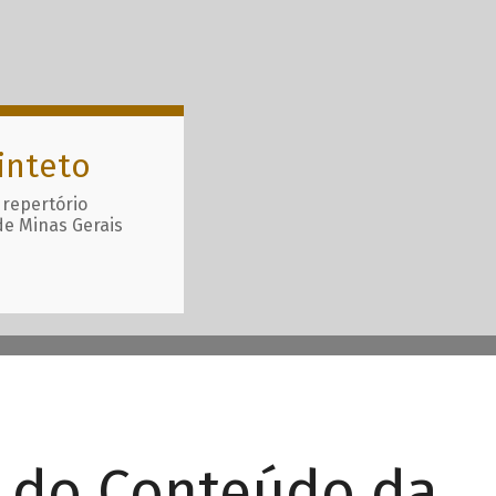
inteto
 repertório
de Minas Gerais
r do Conteúdo da