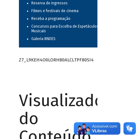
Reserva de ingressos
Filmes e festivais de cinema
Receba a programação
Concursos para Escolha de Espetáculos
Musicais
Galeria BNDES
Z7_L9KEH4O0LORH80ALCLTPF80SI4
Visualizador
do
Conteúdo