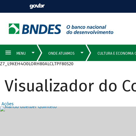
Z7_L9KEH4O0LORH80ALCLTPF80S20
Visualizador do 
Ações
Destaques Prin