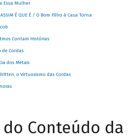
a Essa Mulher
SSIM É QUE É / O Bom Filho à Casa Torna
acob
itmos Contam Histórias
o de Cordas
ia dos Metais
itten, o Virtuosismo das Cordas
noras
r do Conteúdo da