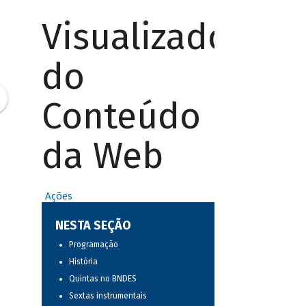
Visualizador
do
Conteúdo
da Web
Ações
NESTA SEÇÃO
Programação
História
Quintas no BNDES
Sextas instrumentais