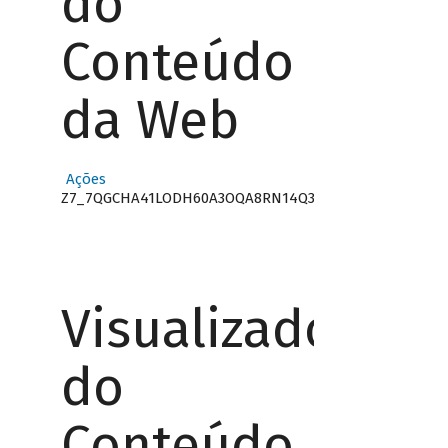
do
Conteúdo
da Web
Ações
Z7_7QGCHA41LODH60A3OQA8RN14Q3
Visualizador
do
Conteúdo