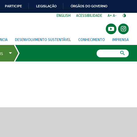
PARTICIPE
LEGISLAÇÃO
ÓRGÃOS DO GOVERNO
⁣
ENGLISH
ACESSIBILIDADE
A+
A-
NCIA
DESENVOLVIMENTO SUSTENTÁVEL
CONHECIMENTO
IMPRENSA
Busca
gem de tela