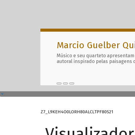
Marcio Guelber Qu
Músico e seu quarteto apresentam
autoral inspirado pelas paisagens 
Z7_L9KEH4O0LORH80ALCLTPF80S21
Visualizado