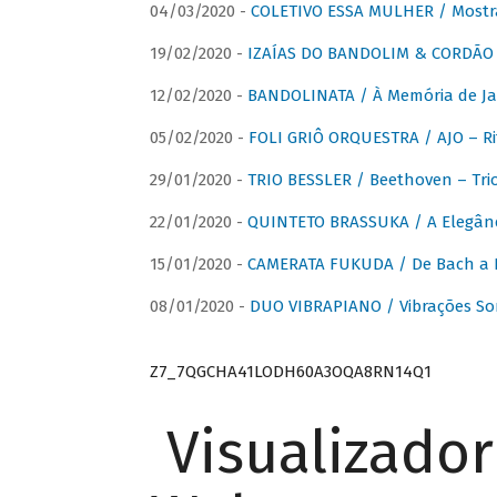
04/03/2020 -
COLETIVO ESSA MULHER / Mostr
19/02/2020 -
IZAÍAS DO BANDOLIM & CORDÃO A
12/02/2020 -
BANDOLINATA / À Memória de J
05/02/2020 -
FOLI GRIÔ ORQUESTRA / AJO – R
29/01/2020 -
TRIO BESSLER / Beethoven – Tri
22/01/2020 -
QUINTETO BRASSUKA / A Elegânc
15/01/2020 -
CAMERATA FUKUDA / De Bach a Br
08/01/2020 -
DUO VIBRAPIANO / Vibrações So
Z7_7QGCHA41LODH60A3OQA8RN14Q1
Visualizado