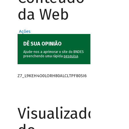
da Web
Ações
DÊ SUA OPINIÃO
Ajude-nos a aprimorar o site do BNDES
preenchendo uma rápida
pesquisa
.
Z7_L9KEH4O0LORH80ALCLTPF80SI6
Visualizador