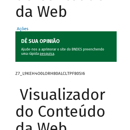
da Web
Ações
DÊ SUA OPINIÃO
Ajude-nos a aprimorar o site do BNDES preenchendo
uma rápida
pesquisa
.
Z7_L9KEH4O0LORH80ALCLTPF80SI6
Visualizador
do Conteúdo
da Web