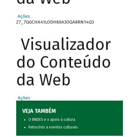
Ações
Z7_7QGCHA41LODH60A3OQA8RN14Q3
Visualizador
do Conteúdo
da Web
Ações
VEJA TAMBÉM
O BNDES e o apoio à cultura
Patrocínio a eventos culturais