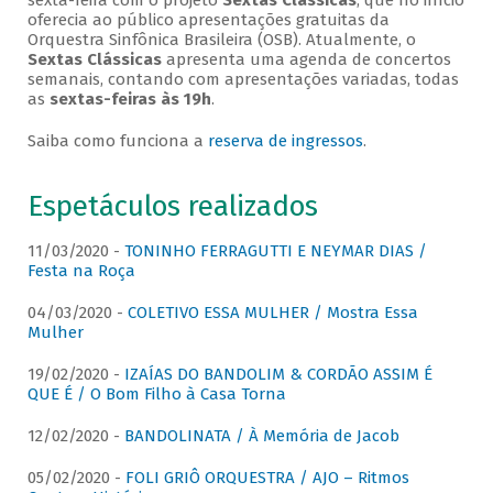
sexta-feira com o projeto
Sextas Clássicas
, que no início
oferecia ao público apresentações gratuitas da
Orquestra Sinfônica Brasileira (OSB). Atualmente, o
Sextas Clássicas
apresenta uma agenda de concertos
semanais, contando com apresentações variadas, todas
as
sextas-feiras às 19h
.
Saiba como funciona a
reserva de ingressos
.
Espetáculos realizados
11/03/2020 -
TONINHO FERRAGUTTI E NEYMAR DIAS /
Festa na Roça
04/03/2020 -
COLETIVO ESSA MULHER / Mostra Essa
Mulher
19/02/2020 -
IZAÍAS DO BANDOLIM & CORDÃO ASSIM É
QUE É / O Bom Filho à Casa Torna
12/02/2020 -
BANDOLINATA / À Memória de Jacob
05/02/2020 -
FOLI GRIÔ ORQUESTRA / AJO – Ritmos