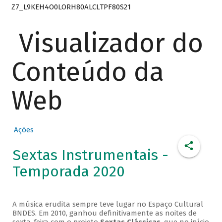
Z7_L9KEH4O0LORH80ALCLTPF80S21
Visualizador do
Conteúdo da
Web
Ações
Sextas Instrumentais -
Temporada 2020
A música erudita sempre teve lugar no Espaço Cultural
BNDES. Em 2010, ganhou definitivamente as noites de