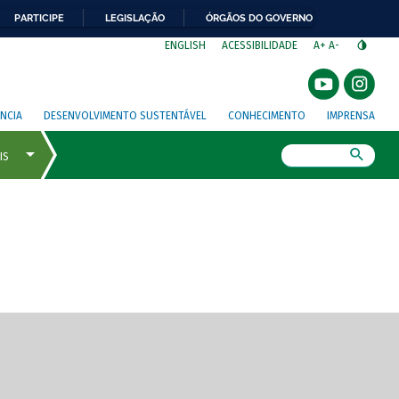
PARTICIPE
LEGISLAÇÃO
ÓRGÃOS DO GOVERNO
⁣
ENGLISH
ACESSIBILIDADE
A+
A-
NCIA
DESENVOLVIMENTO SUSTENTÁVEL
CONHECIMENTO
IMPRENSA
Busca
gem de tela