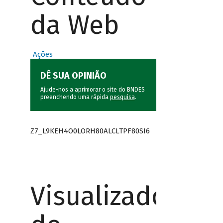
da Web
Ações
DÊ SUA OPINIÃO
Ajude-nos a aprimorar o site do BNDES
preenchendo uma rápida
pesquisa
.
Z7_L9KEH4O0LORH80ALCLTPF80SI6
Visualizador