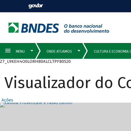
Z7_L9KEH4O0LORH80ALCLTPF80S20
Visualizador do 
Ações
Destaques Prin