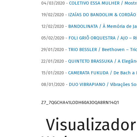
04/03/2020 -
COLETIVO ESSA MULHER / Mostr
19/02/2020 -
IZAÍAS DO BANDOLIM & CORDÃO A
12/02/2020 -
BANDOLINATA / À Memória de J
05/02/2020 -
FOLI GRIÔ ORQUESTRA / AJO – R
29/01/2020 -
TRIO BESSLER / Beethoven – Tri
22/01/2020 -
QUINTETO BRASSUKA / A Elegânc
15/01/2020 -
CAMERATA FUKUDA / De Bach a Br
08/01/2020 -
DUO VIBRAPIANO / Vibrações So
Z7_7QGCHA41LODH60A3OQA8RN14Q1
Visualizado