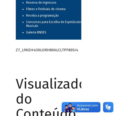
Reserva de ingressos
Filmes e festivais de cinema
Receba a programação
Concursos para Escolha de Espetáculos
Musicais
Galeria BNDES
Z7_L9KEH4O0LORH80ALCLTPF80SI4
Visualizador
do
Conteúdo