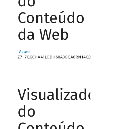
do
Conteúdo
da Web
Ações
Z7_7QGCHA41LODH60A3OQA8RN14Q3
Visualizador
do
Conteúdo