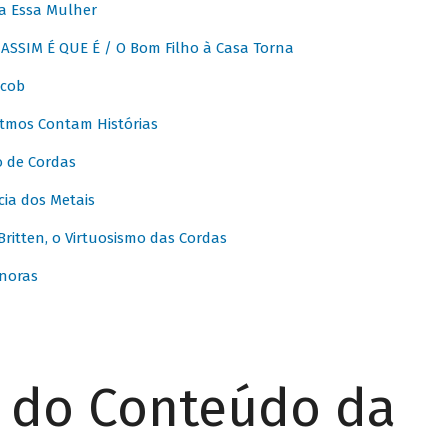
a Essa Mulher
SSIM É QUE É / O Bom Filho à Casa Torna
acob
itmos Contam Histórias
o de Cordas
ia dos Metais
itten, o Virtuosismo das Cordas
noras
r do Conteúdo da