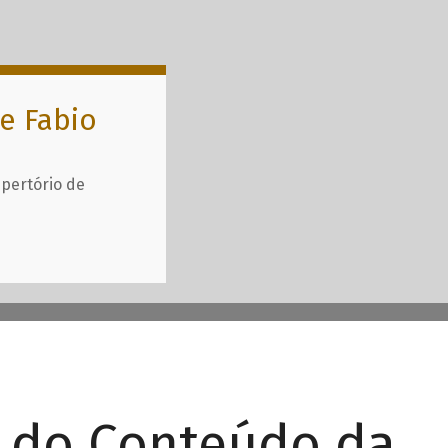
e Fabio
epertório de
r do Conteúdo da