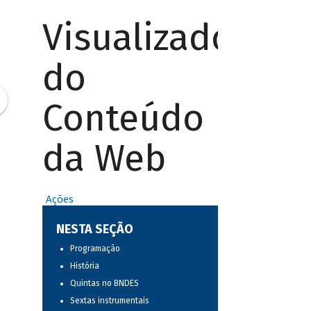
Visualizador
do
Conteúdo
da Web
Ações
NESTA SEÇÃO
Programação
História
Quintas no BNDES
Sextas instrumentais