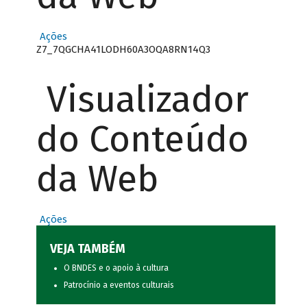
Ações
Z7_7QGCHA41LODH60A3OQA8RN14Q3
Visualizador
do Conteúdo
da Web
Ações
VEJA TAMBÉM
O BNDES e o apoio à cultura
Patrocínio a eventos culturais