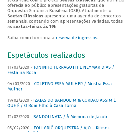
sexta-feira com o projeto
Sextas Clássicas
, que no início
oferecia ao público apresentações gratuitas da
Orquestra Sinfônica Brasileira (OSB). Atualmente, o
Sextas Clássicas
apresenta uma agenda de concertos
semanais, contando com apresentações variadas, todas
as
sextas-feiras às 19h
.
Saiba como funciona a
reserva de ingressos
.
Espetáculos realizados
11/03/2020 -
TONINHO FERRAGUTTI E NEYMAR DIAS /
Festa na Roça
04/03/2020 -
COLETIVO ESSA MULHER / Mostra Essa
Mulher
19/02/2020 -
IZAÍAS DO BANDOLIM & CORDÃO ASSIM É
QUE É / O Bom Filho à Casa Torna
12/02/2020 -
BANDOLINATA / À Memória de Jacob
05/02/2020 -
FOLI GRIÔ ORQUESTRA / AJO – Ritmos