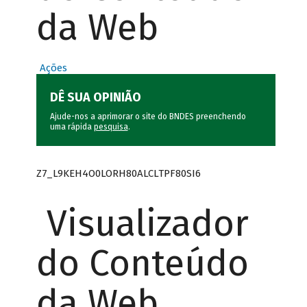
da Web
Ações
DÊ SUA OPINIÃO
Ajude-nos a aprimorar o site do BNDES preenchendo
uma rápida
pesquisa
.
Z7_L9KEH4O0LORH80ALCLTPF80SI6
Visualizador
do Conteúdo
da Web