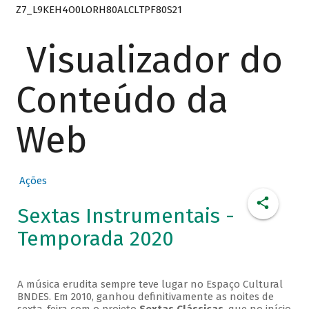
Z7_L9KEH4O0LORH80ALCLTPF80S21
Visualizador do
Conteúdo da
Web
Ações
Sextas Instrumentais -
Temporada 2020
A música erudita sempre teve lugar no Espaço Cultural
BNDES. Em 2010, ganhou definitivamente as noites de