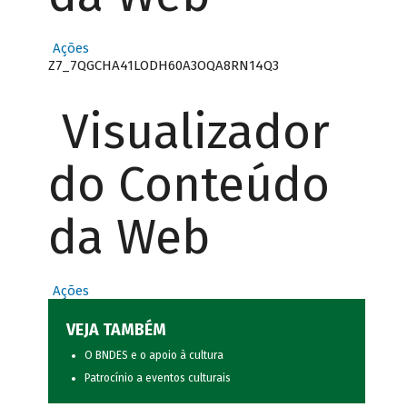
Ações
Z7_7QGCHA41LODH60A3OQA8RN14Q3
Visualizador
do Conteúdo
da Web
Ações
VEJA TAMBÉM
O BNDES e o apoio à cultura
Patrocínio a eventos culturais