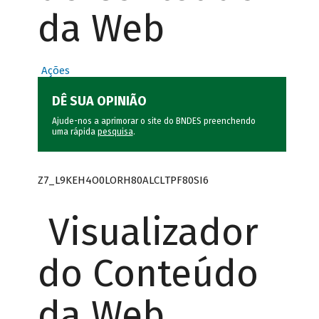
da Web
Ações
DÊ SUA OPINIÃO
Ajude-nos a aprimorar o site do BNDES preenchendo
uma rápida
pesquisa
.
Z7_L9KEH4O0LORH80ALCLTPF80SI6
Visualizador
do Conteúdo
da Web