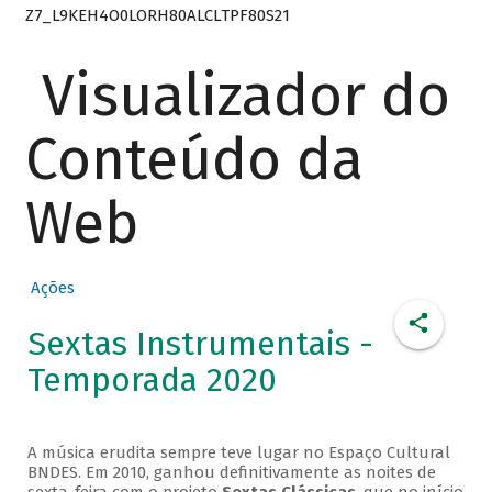
Z7_L9KEH4O0LORH80ALCLTPF80S21
Visualizador do
Conteúdo da
Web
Ações
Sextas Instrumentais -
Temporada 2020
A música erudita sempre teve lugar no Espaço Cultural
BNDES. Em 2010, ganhou definitivamente as noites de