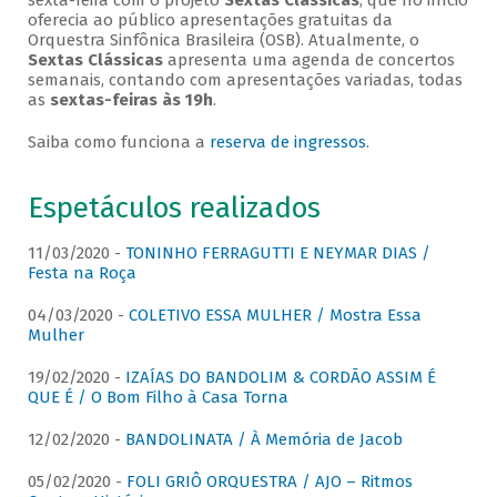
sexta-feira com o projeto
Sextas Clássicas
, que no início
oferecia ao público apresentações gratuitas da
Orquestra Sinfônica Brasileira (OSB). Atualmente, o
Sextas Clássicas
apresenta uma agenda de concertos
semanais, contando com apresentações variadas, todas
as
sextas-feiras às 19h
.
Saiba como funciona a
reserva de ingressos
.
Espetáculos realizados
11/03/2020 -
TONINHO FERRAGUTTI E NEYMAR DIAS /
Festa na Roça
04/03/2020 -
COLETIVO ESSA MULHER / Mostra Essa
Mulher
19/02/2020 -
IZAÍAS DO BANDOLIM & CORDÃO ASSIM É
QUE É / O Bom Filho à Casa Torna
12/02/2020 -
BANDOLINATA / À Memória de Jacob
05/02/2020 -
FOLI GRIÔ ORQUESTRA / AJO – Ritmos