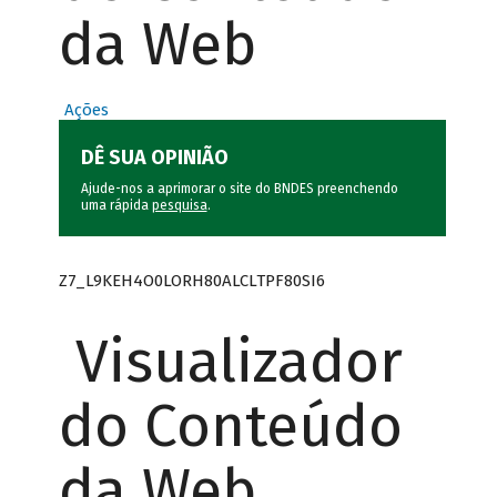
da Web
Ações
DÊ SUA OPINIÃO
Ajude-nos a aprimorar o site do BNDES preenchendo
uma rápida
pesquisa
.
Z7_L9KEH4O0LORH80ALCLTPF80SI6
Visualizador
do Conteúdo
da Web