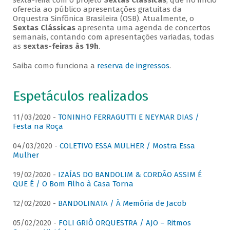
sexta-feira com o projeto
Sextas Clássicas
, que no início
oferecia ao público apresentações gratuitas da
Orquestra Sinfônica Brasileira (OSB). Atualmente, o
Sextas Clássicas
apresenta uma agenda de concertos
semanais, contando com apresentações variadas, todas
as
sextas-feiras às 19h
.
Saiba como funciona a
reserva de ingressos
.
Espetáculos realizados
11/03/2020 -
TONINHO FERRAGUTTI E NEYMAR DIAS /
Festa na Roça
04/03/2020 -
COLETIVO ESSA MULHER / Mostra Essa
Mulher
19/02/2020 -
IZAÍAS DO BANDOLIM & CORDÃO ASSIM É
QUE É / O Bom Filho à Casa Torna
12/02/2020 -
BANDOLINATA / À Memória de Jacob
05/02/2020 -
FOLI GRIÔ ORQUESTRA / AJO – Ritmos