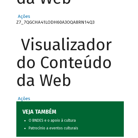
Ações
Z7_7QGCHA41LODH60A3OQA8RN14Q3
Visualizador
do Conteúdo
da Web
Ações
VEJA TAMBÉM
O BNDES e o apoio à cultura
Patrocínio a eventos culturais