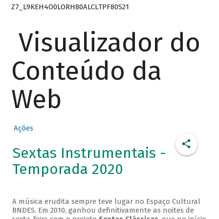
Z7_L9KEH4O0LORH80ALCLTPF80S21
Visualizador do
Conteúdo da
Web
Ações
Sextas Instrumentais -
Temporada 2020
A música erudita sempre teve lugar no Espaço Cultural
BNDES. Em 2010, ganhou definitivamente as noites de