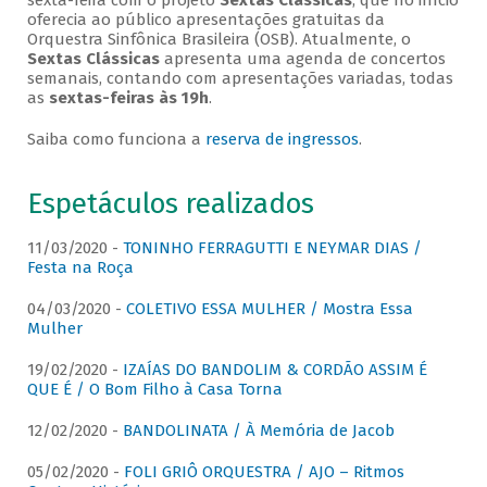
sexta-feira com o projeto
Sextas Clássicas
, que no início
oferecia ao público apresentações gratuitas da
Orquestra Sinfônica Brasileira (OSB). Atualmente, o
Sextas Clássicas
apresenta uma agenda de concertos
semanais, contando com apresentações variadas, todas
as
sextas-feiras às 19h
.
Saiba como funciona a
reserva de ingressos
.
Espetáculos realizados
11/03/2020 -
TONINHO FERRAGUTTI E NEYMAR DIAS /
Festa na Roça
04/03/2020 -
COLETIVO ESSA MULHER / Mostra Essa
Mulher
19/02/2020 -
IZAÍAS DO BANDOLIM & CORDÃO ASSIM É
QUE É / O Bom Filho à Casa Torna
12/02/2020 -
BANDOLINATA / À Memória de Jacob
05/02/2020 -
FOLI GRIÔ ORQUESTRA / AJO – Ritmos