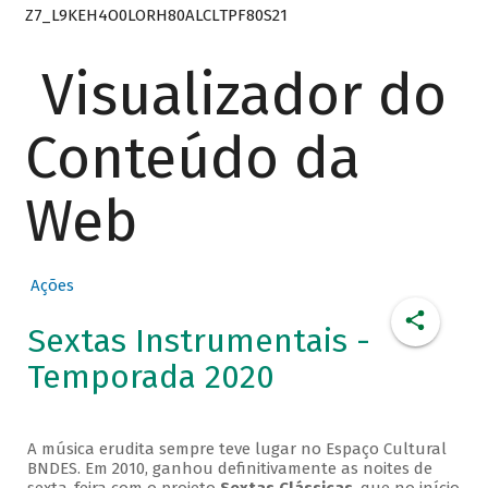
Z7_L9KEH4O0LORH80ALCLTPF80S21
Visualizador do
Conteúdo da
Web
Ações
Sextas Instrumentais -
Temporada 2020
A música erudita sempre teve lugar no Espaço Cultural
BNDES. Em 2010, ganhou definitivamente as noites de