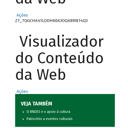
Ações
Z7_7QGCHA41LODH60A3OQA8RN14Q3
Visualizador
do Conteúdo
da Web
Ações
VEJA TAMBÉM
O BNDES e o apoio à cultura
Patrocínio a eventos culturais