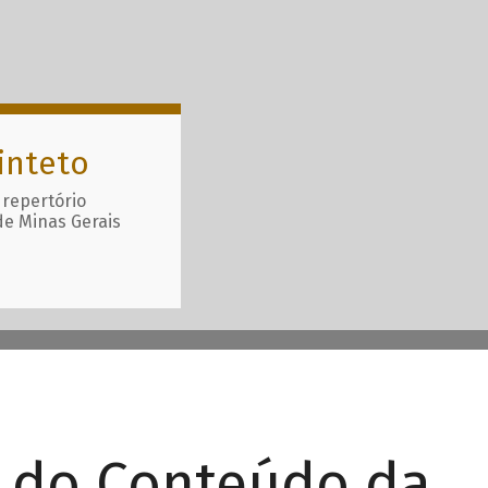
inteto
 repertório
de Minas Gerais
r do Conteúdo da