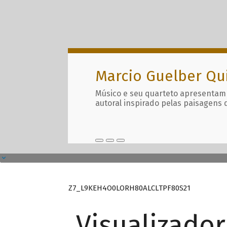
Marcio Guelber Qu
Músico e seu quarteto apresentam
autoral inspirado pelas paisagens 
Z7_L9KEH4O0LORH80ALCLTPF80S21
Visualizado