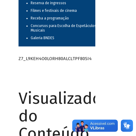
Reserva de ingressos
Filmes e festivais de cinema
Receba a programação
Concursos para Escolha de Espetáculos
Musicais
Galeria BNDES
Z7_L9KEH4O0LORH80ALCLTPF80SI4
Visualizador
do
Conteúdo