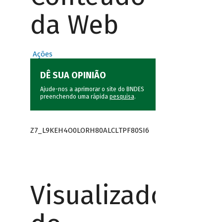
da Web
Ações
DÊ SUA OPINIÃO
Ajude-nos a aprimorar o site do BNDES
preenchendo uma rápida
pesquisa
.
Z7_L9KEH4O0LORH80ALCLTPF80SI6
Visualizador