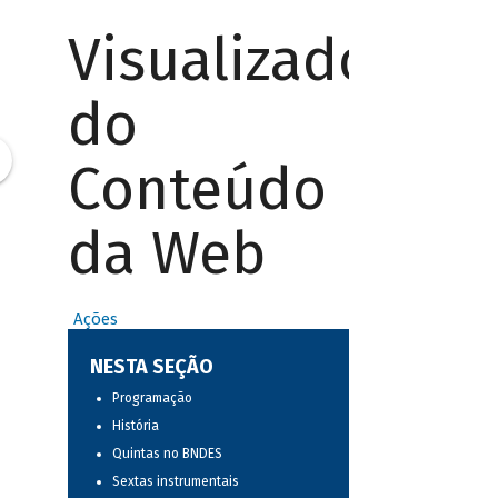
Visualizador
do
Conteúdo
da Web
Ações
NESTA SEÇÃO
Programação
História
Quintas no BNDES
Sextas instrumentais