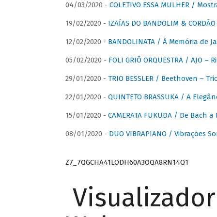
04/03/2020 -
COLETIVO ESSA MULHER / Mostr
19/02/2020 -
IZAÍAS DO BANDOLIM & CORDÃO A
12/02/2020 -
BANDOLINATA / À Memória de J
05/02/2020 -
FOLI GRIÔ ORQUESTRA / AJO – R
29/01/2020 -
TRIO BESSLER / Beethoven – Tri
22/01/2020 -
QUINTETO BRASSUKA / A Elegânc
15/01/2020 -
CAMERATA FUKUDA / De Bach a Br
08/01/2020 -
DUO VIBRAPIANO / Vibrações So
Z7_7QGCHA41LODH60A3OQA8RN14Q1
Visualizado