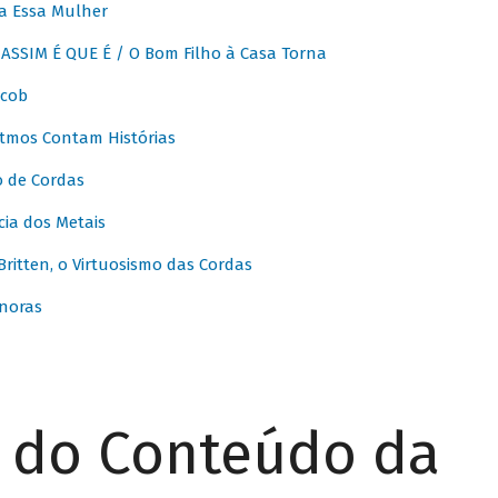
a Essa Mulher
SSIM É QUE É / O Bom Filho à Casa Torna
acob
itmos Contam Histórias
o de Cordas
ia dos Metais
itten, o Virtuosismo das Cordas
noras
r do Conteúdo da