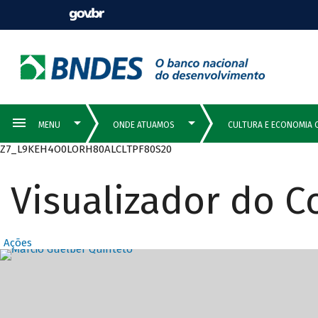
Z7_L9KEH4O0LORH80ALCLTPF80S20
Visualizador do 
Ações
Destaques Prin