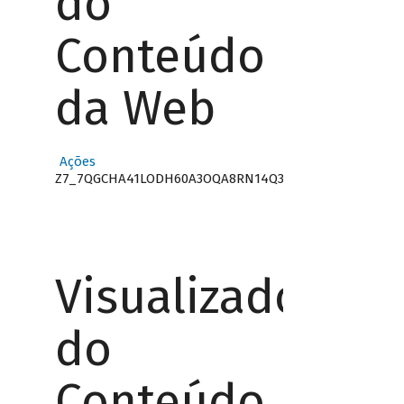
do
Conteúdo
da Web
Ações
Z7_7QGCHA41LODH60A3OQA8RN14Q3
Visualizador
do
Conteúdo