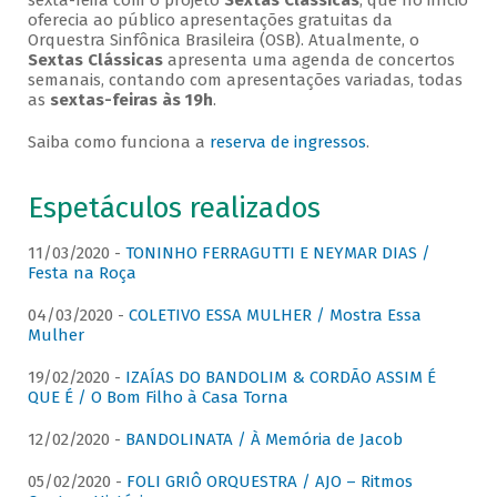
sexta-feira com o projeto
Sextas Clássicas
, que no início
oferecia ao público apresentações gratuitas da
Orquestra Sinfônica Brasileira (OSB). Atualmente, o
Sextas Clássicas
apresenta uma agenda de concertos
semanais, contando com apresentações variadas, todas
as
sextas-feiras às 19h
.
Saiba como funciona a
reserva de ingressos
.
Espetáculos realizados
11/03/2020 -
TONINHO FERRAGUTTI E NEYMAR DIAS /
Festa na Roça
04/03/2020 -
COLETIVO ESSA MULHER / Mostra Essa
Mulher
19/02/2020 -
IZAÍAS DO BANDOLIM & CORDÃO ASSIM É
QUE É / O Bom Filho à Casa Torna
12/02/2020 -
BANDOLINATA / À Memória de Jacob
05/02/2020 -
FOLI GRIÔ ORQUESTRA / AJO – Ritmos