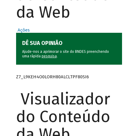
da Web
Ações
DÊ SUA OPINIÃO
Ajude-nos a aprimorar o site do BNDES preenchendo
uma rápida
pesquisa
.
Z7_L9KEH4O0LORH80ALCLTPF80SI6
Visualizador
do Conteúdo
da Web