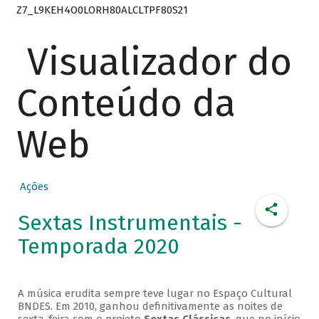
Z7_L9KEH4O0LORH80ALCLTPF80S21
Visualizador do
Conteúdo da
Web
Ações
Sextas Instrumentais -
Temporada 2020
A música erudita sempre teve lugar no Espaço Cultural
BNDES. Em 2010, ganhou definitivamente as noites de