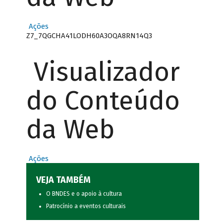
Ações
Z7_7QGCHA41LODH60A3OQA8RN14Q3
Visualizador
do Conteúdo
da Web
Ações
VEJA TAMBÉM
O BNDES e o apoio à cultura
Patrocínio a eventos culturais