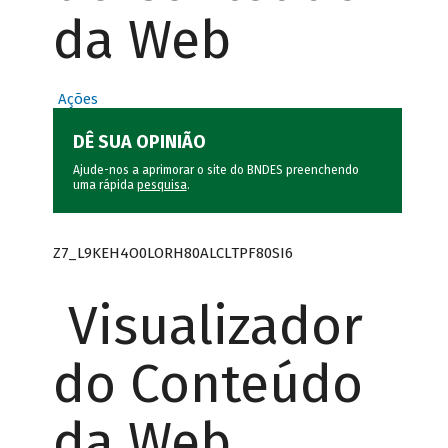
da Web
Ações
DÊ SUA OPINIÃO
Ajude-nos a aprimorar o site do BNDES preenchendo
uma rápida
pesquisa
.
Z7_L9KEH4O0LORH80ALCLTPF80SI6
Visualizador
do Conteúdo
da Web