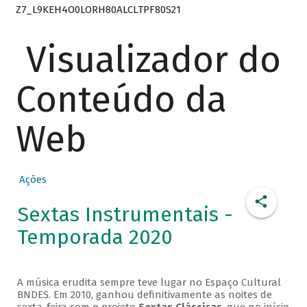
Z7_L9KEH4O0LORH80ALCLTPF80S21
Visualizador do
Conteúdo da
Web
Ações
Sextas Instrumentais -
Temporada 2020
A música erudita sempre teve lugar no Espaço Cultural
BNDES. Em 2010, ganhou definitivamente as noites de