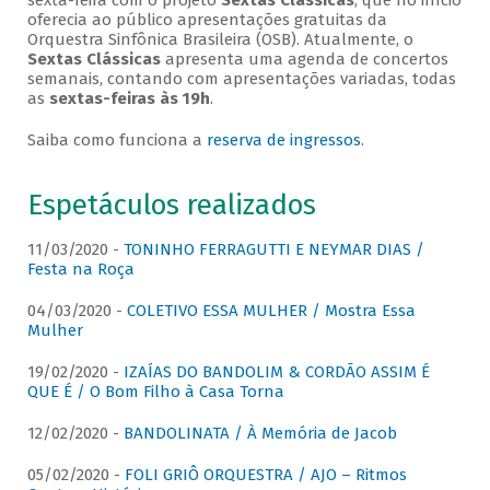
sexta-feira com o projeto
Sextas Clássicas
, que no início
oferecia ao público apresentações gratuitas da
Orquestra Sinfônica Brasileira (OSB). Atualmente, o
Sextas Clássicas
apresenta uma agenda de concertos
semanais, contando com apresentações variadas, todas
as
sextas-feiras às 19h
.
Saiba como funciona a
reserva de ingressos
.
Espetáculos realizados
11/03/2020 -
TONINHO FERRAGUTTI E NEYMAR DIAS /
Festa na Roça
04/03/2020 -
COLETIVO ESSA MULHER / Mostra Essa
Mulher
19/02/2020 -
IZAÍAS DO BANDOLIM & CORDÃO ASSIM É
QUE É / O Bom Filho à Casa Torna
12/02/2020 -
BANDOLINATA / À Memória de Jacob
05/02/2020 -
FOLI GRIÔ ORQUESTRA / AJO – Ritmos