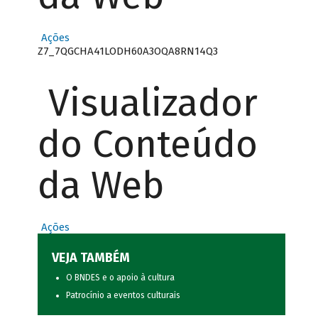
Ações
Z7_7QGCHA41LODH60A3OQA8RN14Q3
Visualizador
do Conteúdo
da Web
Ações
VEJA TAMBÉM
O BNDES e o apoio à cultura
Patrocínio a eventos culturais