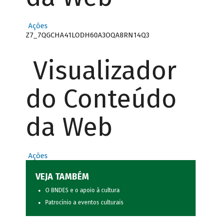
Ações
Z7_7QGCHA41LODH60A3OQA8RN14Q3
Visualizador
do Conteúdo
da Web
Ações
VEJA TAMBÉM
O BNDES e o apoio à cultura
Patrocínio a eventos culturais