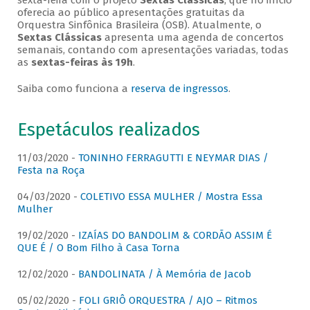
sexta-feira com o projeto
Sextas Clássicas
, que no início
oferecia ao público apresentações gratuitas da
Orquestra Sinfônica Brasileira (OSB). Atualmente, o
Sextas Clássicas
apresenta uma agenda de concertos
semanais, contando com apresentações variadas, todas
as
sextas-feiras às 19h
.
Saiba como funciona a
reserva de ingressos
.
Espetáculos realizados
11/03/2020 -
TONINHO FERRAGUTTI E NEYMAR DIAS /
Festa na Roça
04/03/2020 -
COLETIVO ESSA MULHER / Mostra Essa
Mulher
19/02/2020 -
IZAÍAS DO BANDOLIM & CORDÃO ASSIM É
QUE É / O Bom Filho à Casa Torna
12/02/2020 -
BANDOLINATA / À Memória de Jacob
05/02/2020 -
FOLI GRIÔ ORQUESTRA / AJO – Ritmos