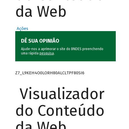
da Web
Ações
DÊ SUA OPINIÃO
Ajude-nos a aprimorar o site do BNDES preenchendo
uma rápida
pesquisa
.
Z7_L9KEH4O0LORH80ALCLTPF80SI6
Visualizador
do Conteúdo
da Web