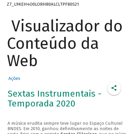
Z7_L9KEH4O0LORH80ALCLTPF80S21
Visualizador do
Conteúdo da
Web
Ações
Sextas Instrumentais -
Temporada 2020
A música erudita sempre teve lugar no Espaço Cultural
BNDES. Em 2010, ganhou definitivamente as noites de