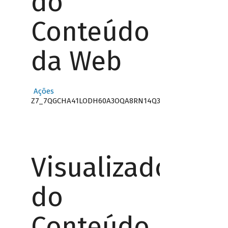
do
Conteúdo
da Web
Ações
Z7_7QGCHA41LODH60A3OQA8RN14Q3
Visualizador
do
Conteúdo