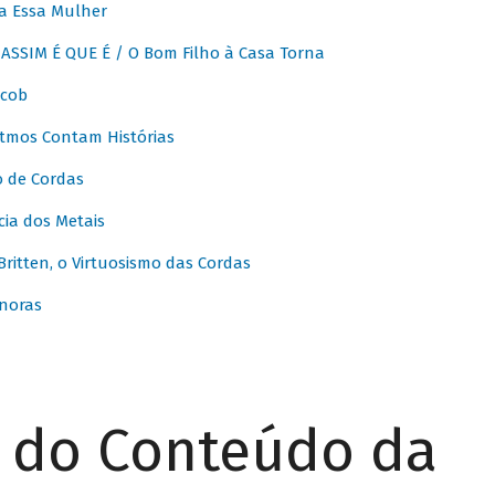
a Essa Mulher
SSIM É QUE É / O Bom Filho à Casa Torna
acob
itmos Contam Histórias
o de Cordas
ia dos Metais
itten, o Virtuosismo das Cordas
noras
r do Conteúdo da