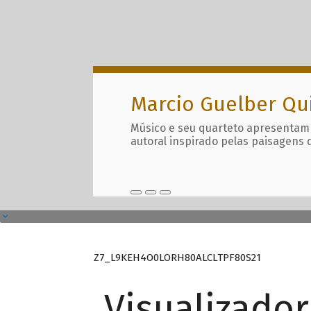
Marcio Guelber Qu
Músico e seu quarteto apresentam
autoral inspirado pelas paisagens 
Z7_L9KEH4O0LORH80ALCLTPF80S21
Visualizado