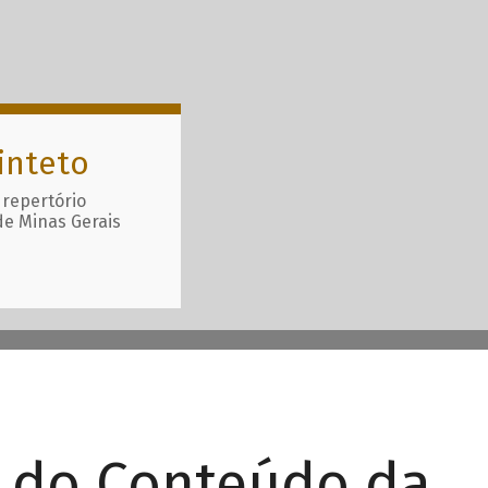
inteto
 repertório
de Minas Gerais
r do Conteúdo da