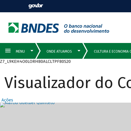
Z7_L9KEH4O0LORH80ALCLTPF80S20
Visualizador do 
Ações
Destaques Prin