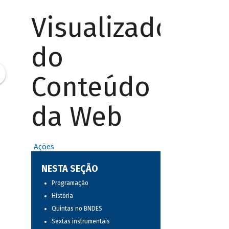
Visualizador
do
Conteúdo
da Web
Ações
NESTA SEÇÃO
Programação
História
Quintas no BNDES
Sextas instrumentais