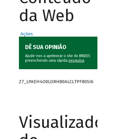
da Web
Ações
DÊ SUA OPINIÃO
Ajude-nos a aprimorar o site do BNDES
preenchendo uma rápida
pesquisa
.
Z7_L9KEH4O0LORH80ALCLTPF80SI6
Visualizador