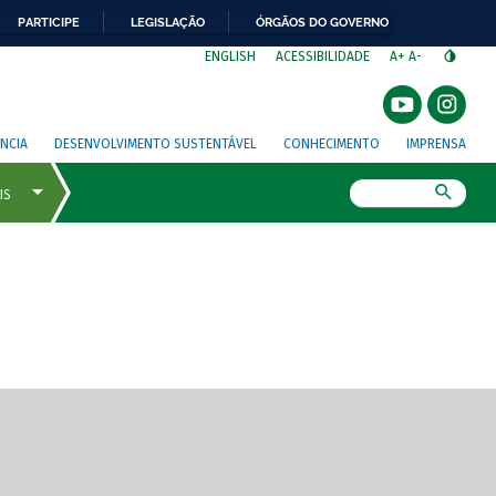
PARTICIPE
LEGISLAÇÃO
ÓRGÃOS DO GOVERNO
⁣
ENGLISH
ACESSIBILIDADE
A+
A-
NCIA
DESENVOLVIMENTO SUSTENTÁVEL
CONHECIMENTO
IMPRENSA
Busca
gem de tela