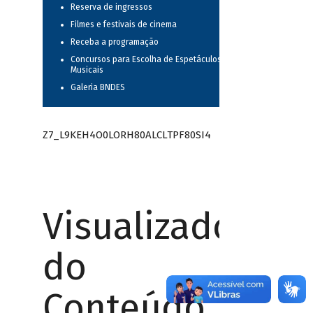
Reserva de ingressos
Filmes e festivais de cinema
Receba a programação
Concursos para Escolha de Espetáculos
Musicais
Galeria BNDES
Z7_L9KEH4O0LORH80ALCLTPF80SI4
Visualizador
do
Conteúdo