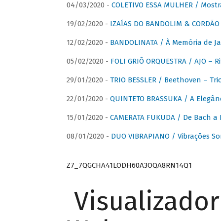
04/03/2020 -
COLETIVO ESSA MULHER / Mostr
19/02/2020 -
IZAÍAS DO BANDOLIM & CORDÃO A
12/02/2020 -
BANDOLINATA / À Memória de J
05/02/2020 -
FOLI GRIÔ ORQUESTRA / AJO – R
29/01/2020 -
TRIO BESSLER / Beethoven – Tri
22/01/2020 -
QUINTETO BRASSUKA / A Elegânc
15/01/2020 -
CAMERATA FUKUDA / De Bach a Br
08/01/2020 -
DUO VIBRAPIANO / Vibrações So
Z7_7QGCHA41LODH60A3OQA8RN14Q1
Visualizado