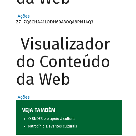
Ações
Z7_7QGCHA41LODH60A3OQA8RN14Q3
Visualizador
do Conteúdo
da Web
Ações
VEJA TAMBÉM
O BNDES e o apoio à cultura
Patrocínio a eventos culturais