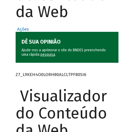
da Web
Ações
DÊ SUA OPINIÃO
Ajude-nos a aprimorar o site do BNDES preenchendo
uma rápida
pesquisa
.
Z7_L9KEH4O0LORH80ALCLTPF80SI6
Visualizador
do Conteúdo
da Web