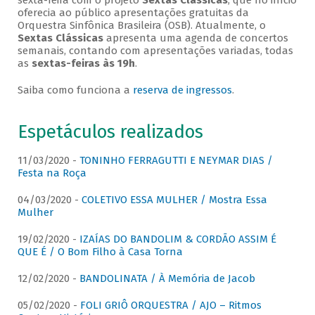
sexta-feira com o projeto
Sextas Clássicas
, que no início
oferecia ao público apresentações gratuitas da
Orquestra Sinfônica Brasileira (OSB). Atualmente, o
Sextas Clássicas
apresenta uma agenda de concertos
semanais, contando com apresentações variadas, todas
as
sextas-feiras às 19h
.
Saiba como funciona a
reserva de ingressos
.
Espetáculos realizados
11/03/2020 -
TONINHO FERRAGUTTI E NEYMAR DIAS /
Festa na Roça
04/03/2020 -
COLETIVO ESSA MULHER / Mostra Essa
Mulher
19/02/2020 -
IZAÍAS DO BANDOLIM & CORDÃO ASSIM É
QUE É / O Bom Filho à Casa Torna
12/02/2020 -
BANDOLINATA / À Memória de Jacob
05/02/2020 -
FOLI GRIÔ ORQUESTRA / AJO – Ritmos