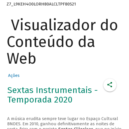
Z7_L9KEH4O0LORH80ALCLTPF80S21
Visualizador do
Conteúdo da
Web
Ações
Sextas Instrumentais -
Temporada 2020
A música erudita sempre teve lugar no Espaço Cultural
BNDES. Em 2010, ganhou definitivamente as noites de