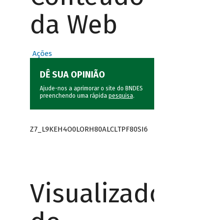
da Web
Ações
DÊ SUA OPINIÃO
Ajude-nos a aprimorar o site do BNDES
preenchendo uma rápida
pesquisa
.
Z7_L9KEH4O0LORH80ALCLTPF80SI6
Visualizador