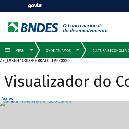
Z7_L9KEH4O0LORH80ALCLTPF80S20
Visualizador do 
Ações
Destaques Prin