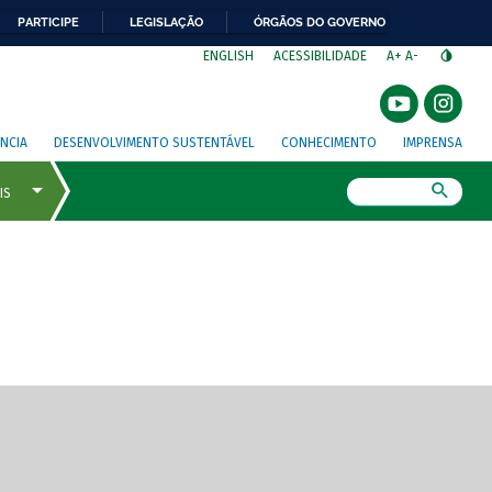
PARTICIPE
LEGISLAÇÃO
ÓRGÃOS DO GOVERNO
⁣
ENGLISH
ACESSIBILIDADE
A+
A-
NCIA
DESENVOLVIMENTO SUSTENTÁVEL
CONHECIMENTO
IMPRENSA
Busca
gem de tela