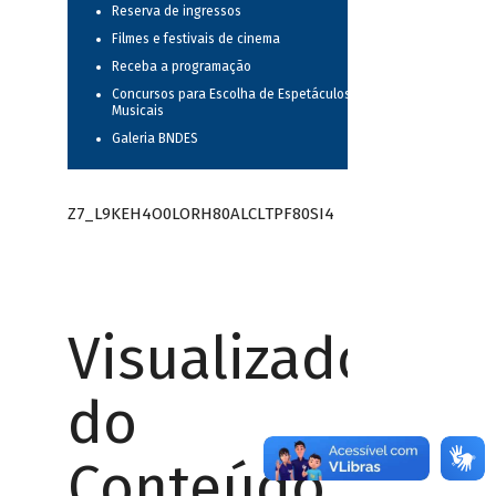
Reserva de ingressos
Filmes e festivais de cinema
Receba a programação
Concursos para Escolha de Espetáculos
Musicais
Galeria BNDES
Z7_L9KEH4O0LORH80ALCLTPF80SI4
Visualizador
do
Conteúdo