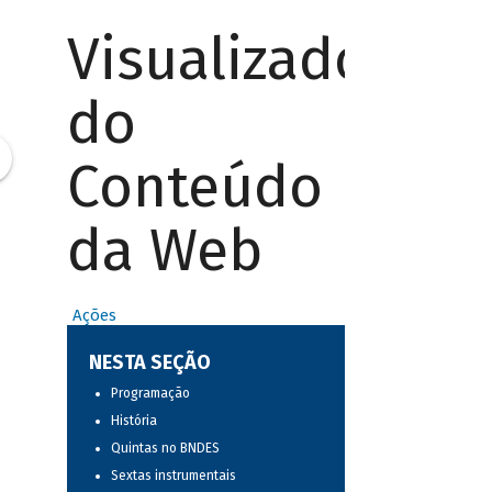
Visualizador
do
Conteúdo
da Web
Ações
NESTA SEÇÃO
Programação
História
Quintas no BNDES
Sextas instrumentais