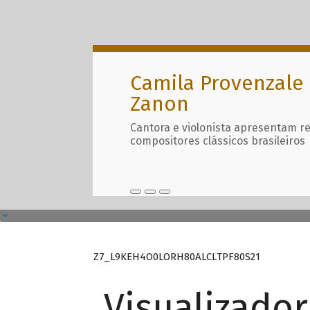
Camila Provenzale 
Zanon
Cantora e violonista apresentam r
compositores clássicos brasileiros
Z7_L9KEH4O0LORH80ALCLTPF80S21
Visualizado