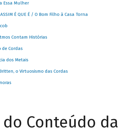
a Essa Mulher
SSIM É QUE É / O Bom Filho à Casa Torna
acob
itmos Contam Histórias
o de Cordas
ia dos Metais
itten, o Virtuosismo das Cordas
noras
r do Conteúdo da