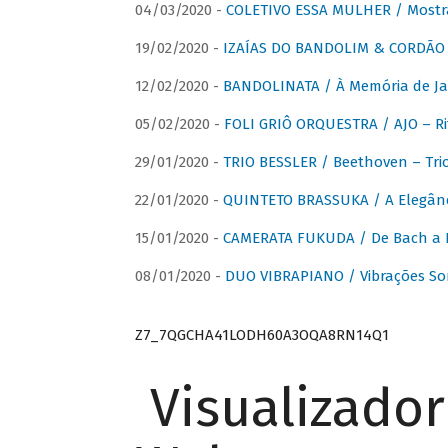
04/03/2020 -
COLETIVO ESSA MULHER / Mostr
19/02/2020 -
IZAÍAS DO BANDOLIM & CORDÃO A
12/02/2020 -
BANDOLINATA / À Memória de J
05/02/2020 -
FOLI GRIÔ ORQUESTRA / AJO – R
29/01/2020 -
TRIO BESSLER / Beethoven – Tri
22/01/2020 -
QUINTETO BRASSUKA / A Elegânc
15/01/2020 -
CAMERATA FUKUDA / De Bach a Br
08/01/2020 -
DUO VIBRAPIANO / Vibrações So
Z7_7QGCHA41LODH60A3OQA8RN14Q1
Visualizado