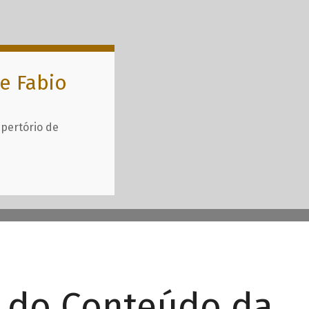
e Fabio
epertório de
r do Conteúdo da