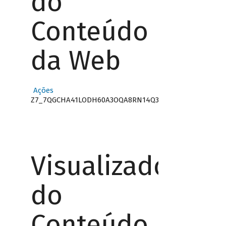
do
Conteúdo
da Web
Ações
Z7_7QGCHA41LODH60A3OQA8RN14Q3
Visualizador
do
Conteúdo