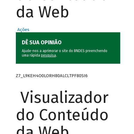
da Web
Ações
DÊ SUA OPINIÃO
Ajude-nos a aprimorar o site do BNDES preenchendo
uma rápida
pesquisa
.
Z7_L9KEH4O0LORH80ALCLTPF80SI6
Visualizador
do Conteúdo
da Web