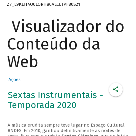
Z7_L9KEH4O0LORH80ALCLTPF80S21
Visualizador do
Conteúdo da
Web
Ações
Sextas Instrumentais -
Temporada 2020
A música erudita sempre teve lugar no Espaço Cultural
BNDES. Em 2010, ganhou definitivamente as noites de