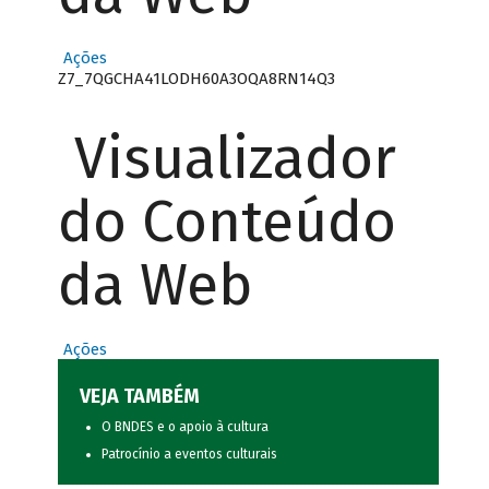
Ações
Z7_7QGCHA41LODH60A3OQA8RN14Q3
Visualizador
do Conteúdo
da Web
Ações
VEJA TAMBÉM
O BNDES e o apoio à cultura
Patrocínio a eventos culturais