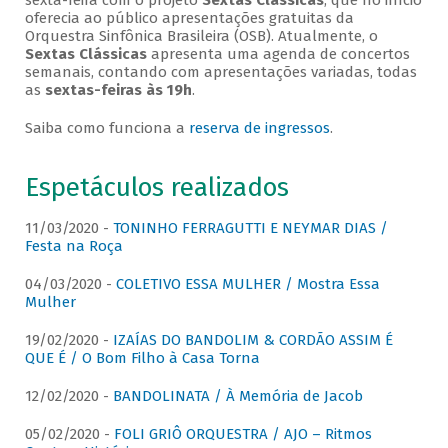
sexta-feira com o projeto
Sextas Clássicas
, que no início
oferecia ao público apresentações gratuitas da
Orquestra Sinfônica Brasileira (OSB). Atualmente, o
Sextas Clássicas
apresenta uma agenda de concertos
semanais, contando com apresentações variadas, todas
as
sextas-feiras às 19h
.
Saiba como funciona a
reserva de ingressos
.
Espetáculos realizados
11/03/2020 -
TONINHO FERRAGUTTI E NEYMAR DIAS /
Festa na Roça
04/03/2020 -
COLETIVO ESSA MULHER / Mostra Essa
Mulher
19/02/2020 -
IZAÍAS DO BANDOLIM & CORDÃO ASSIM É
QUE É / O Bom Filho à Casa Torna
12/02/2020 -
BANDOLINATA / À Memória de Jacob
05/02/2020 -
FOLI GRIÔ ORQUESTRA / AJO – Ritmos