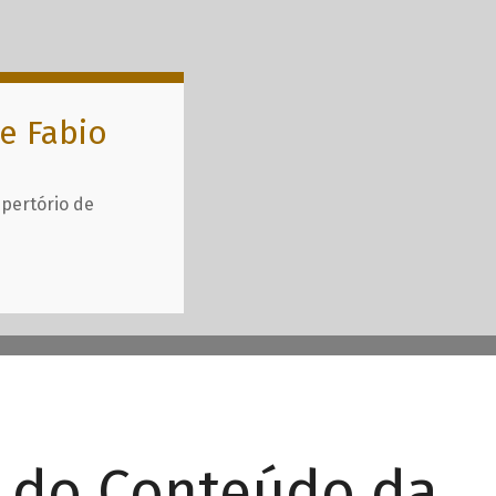
e Fabio
epertório de
r do Conteúdo da