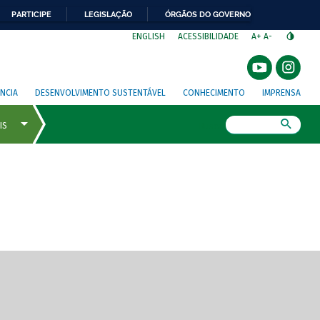
PARTICIPE
LEGISLAÇÃO
ÓRGÃOS DO GOVERNO
⁣
ENGLISH
ACESSIBILIDADE
A+
A-
NCIA
DESENVOLVIMENTO SUSTENTÁVEL
CONHECIMENTO
IMPRENSA
Busca
gem de tela