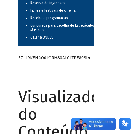
Reserva de ingressos
Filmes e festivais de cinema
Receba a programação
Concursos para Escolha de Espetáculos
Musicais
Galeria BNDES
Z7_L9KEH4O0LORH80ALCLTPF80SI4
Visualizador
do
Conteúdo