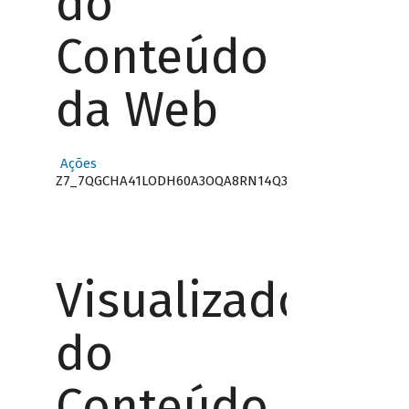
do
Conteúdo
da Web
Ações
Z7_7QGCHA41LODH60A3OQA8RN14Q3
Visualizador
do
Conteúdo