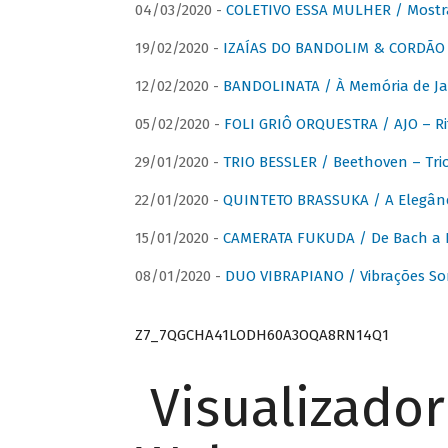
04/03/2020 -
COLETIVO ESSA MULHER / Mostr
19/02/2020 -
IZAÍAS DO BANDOLIM & CORDÃO A
12/02/2020 -
BANDOLINATA / À Memória de J
05/02/2020 -
FOLI GRIÔ ORQUESTRA / AJO – R
29/01/2020 -
TRIO BESSLER / Beethoven – Tri
22/01/2020 -
QUINTETO BRASSUKA / A Elegânc
15/01/2020 -
CAMERATA FUKUDA / De Bach a Br
08/01/2020 -
DUO VIBRAPIANO / Vibrações So
Z7_7QGCHA41LODH60A3OQA8RN14Q1
Visualizado