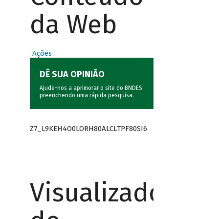
da Web
Ações
DÊ SUA OPINIÃO
Ajude-nos a aprimorar o site do BNDES
preenchendo uma rápida
pesquisa
.
Z7_L9KEH4O0LORH80ALCLTPF80SI6
Visualizador