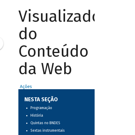
Visualizador
do
Conteúdo
da Web
Ações
NESTA SEÇÃO
Programação
História
Quintas no BNDES
Sextas instrumentais