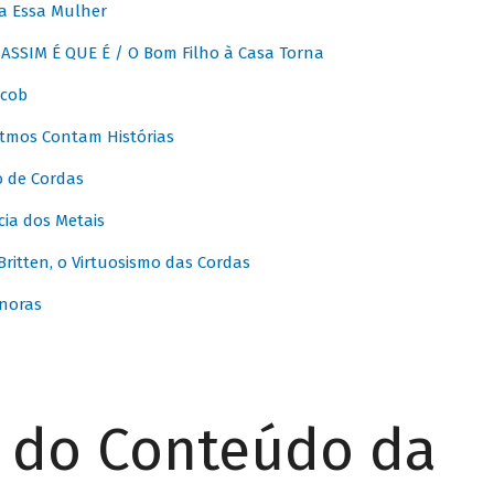
a Essa Mulher
SSIM É QUE É / O Bom Filho à Casa Torna
acob
itmos Contam Histórias
o de Cordas
ia dos Metais
itten, o Virtuosismo das Cordas
noras
r do Conteúdo da