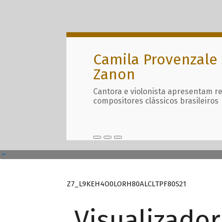
Camila Provenzale 
Zanon
Cantora e violonista apresentam r
compositores clássicos brasileiros
Z7_L9KEH4O0LORH80ALCLTPF80S21
Visualizado