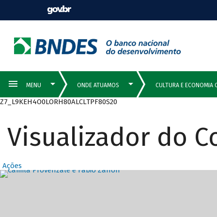
Z7_L9KEH4O0LORH80ALCLTPF80S20
Visualizador do 
Ações
Destaques Prin