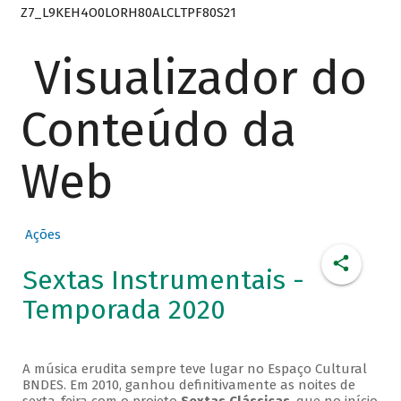
Z7_L9KEH4O0LORH80ALCLTPF80S21
Visualizador do
Conteúdo da
Web
Ações
Sextas Instrumentais -
Temporada 2020
A música erudita sempre teve lugar no Espaço Cultural
BNDES. Em 2010, ganhou definitivamente as noites de