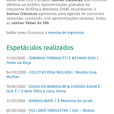
sexta-feira com o projeto
Sextas Clássicas
, que no início
oferecia ao público apresentações gratuitas da
Orquestra Sinfônica Brasileira (OSB). Atualmente, o
Sextas Clássicas
apresenta uma agenda de concertos
semanais, contando com apresentações variadas, todas
as
sextas-feiras às 19h
.
Saiba como funciona a
reserva de ingressos
.
Espetáculos realizados
11/03/2020 -
TONINHO FERRAGUTTI E NEYMAR DIAS /
Festa na Roça
04/03/2020 -
COLETIVO ESSA MULHER / Mostra Essa
Mulher
19/02/2020 -
IZAÍAS DO BANDOLIM & CORDÃO ASSIM É
QUE É / O Bom Filho à Casa Torna
12/02/2020 -
BANDOLINATA / À Memória de Jacob
05/02/2020 -
FOLI GRIÔ ORQUESTRA / AJO – Ritmos