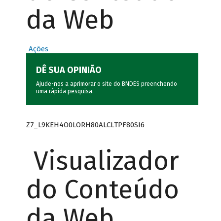
da Web
Ações
DÊ SUA OPINIÃO
Ajude-nos a aprimorar o site do BNDES preenchendo
uma rápida
pesquisa
.
Z7_L9KEH4O0LORH80ALCLTPF80SI6
Visualizador
do Conteúdo
da Web