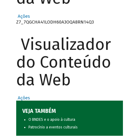
Ações
Z7_7QGCHA41LODH60A3OQA8RN14Q3
Visualizador
do Conteúdo
da Web
Ações
VEJA TAMBÉM
O BNDES e o apoio à cultura
Patrocínio a eventos culturais