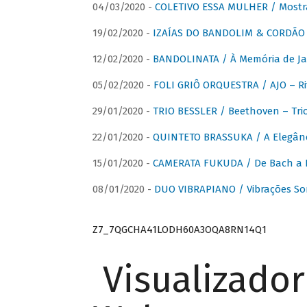
04/03/2020 -
COLETIVO ESSA MULHER / Mostr
19/02/2020 -
IZAÍAS DO BANDOLIM & CORDÃO A
12/02/2020 -
BANDOLINATA / À Memória de J
05/02/2020 -
FOLI GRIÔ ORQUESTRA / AJO – R
29/01/2020 -
TRIO BESSLER / Beethoven – Tri
22/01/2020 -
QUINTETO BRASSUKA / A Elegânc
15/01/2020 -
CAMERATA FUKUDA / De Bach a Br
08/01/2020 -
DUO VIBRAPIANO / Vibrações So
Z7_7QGCHA41LODH60A3OQA8RN14Q1
Visualizado