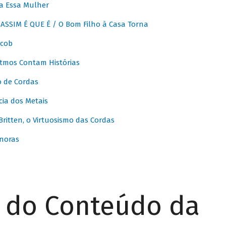
a Essa Mulher
SSIM É QUE É / O Bom Filho à Casa Torna
acob
itmos Contam Histórias
o de Cordas
ia dos Metais
itten, o Virtuosismo das Cordas
noras
r do Conteúdo da