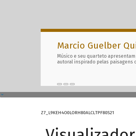
Marcio Guelber Qu
Músico e seu quarteto apresentam
autoral inspirado pelas paisagens 
Z7_L9KEH4O0LORH80ALCLTPF80S21
Visualizado