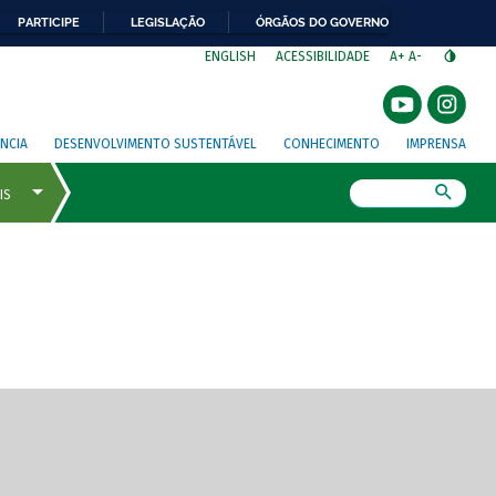
PARTICIPE
LEGISLAÇÃO
ÓRGÃOS DO GOVERNO
⁣
ENGLISH
ACESSIBILIDADE
A+
A-
NCIA
DESENVOLVIMENTO SUSTENTÁVEL
CONHECIMENTO
IMPRENSA
Busca
gem de tela