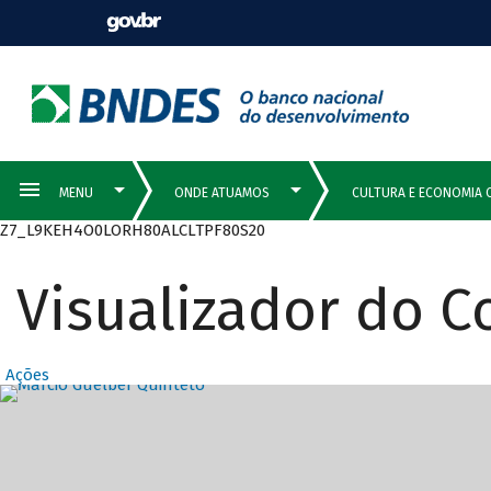
Z7_L9KEH4O0LORH80ALCLTPF80S20
Visualizador do 
Ações
Destaques Prin