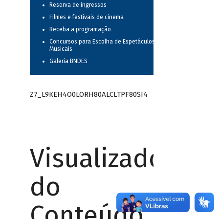
Reserva de ingressos
Filmes e festivais de cinema
Receba a programação
Concursos para Escolha de Espetáculos
Musicais
Galeria BNDES
Z7_L9KEH4O0LORH80ALCLTPF80SI4
Visualizador
do
Conteúdo