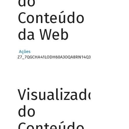
do
Conteúdo
da Web
Ações
Z7_7QGCHA41LODH60A3OQA8RN14Q3
Visualizador
do
Conteúdo