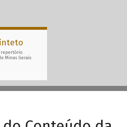
inteto
 repertório
de Minas Gerais
r do Conteúdo da