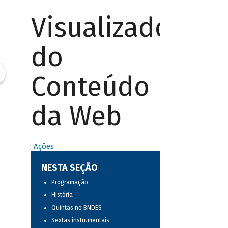
Visualizador
do
Conteúdo
da Web
Ações
NESTA SEÇÃO
Programação
História
Quintas no BNDES
Sextas instrumentais