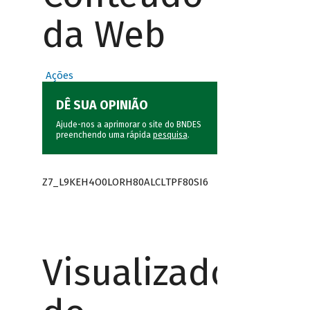
da Web
Ações
DÊ SUA OPINIÃO
Ajude-nos a aprimorar o site do BNDES
preenchendo uma rápida
pesquisa
.
Z7_L9KEH4O0LORH80ALCLTPF80SI6
Visualizador