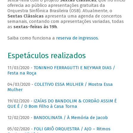
sexta-feira com o projeto
Sextas Clássicas
, que no início
oferecia ao público apresentações gratuitas da
Orquestra Sinfônica Brasileira (OSB). Atualmente, o
Sextas Clássicas
apresenta uma agenda de concertos
semanais, contando com apresentações variadas, todas
as
sextas-feiras às 19h
.
Saiba como funciona a
reserva de ingressos
.
Espetáculos realizados
11/03/2020 -
TONINHO FERRAGUTTI E NEYMAR DIAS /
Festa na Roça
04/03/2020 -
COLETIVO ESSA MULHER / Mostra Essa
Mulher
19/02/2020 -
IZAÍAS DO BANDOLIM & CORDÃO ASSIM É
QUE É / O Bom Filho à Casa Torna
12/02/2020 -
BANDOLINATA / À Memória de Jacob
05/02/2020 -
FOLI GRIÔ ORQUESTRA / AJO – Ritmos