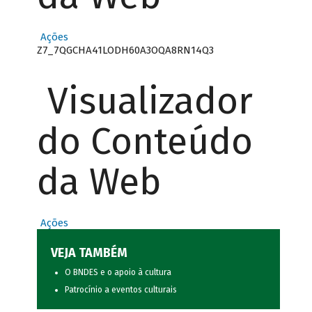
Ações
Z7_7QGCHA41LODH60A3OQA8RN14Q3
Visualizador
do Conteúdo
da Web
Ações
VEJA TAMBÉM
O BNDES e o apoio à cultura
Patrocínio a eventos culturais