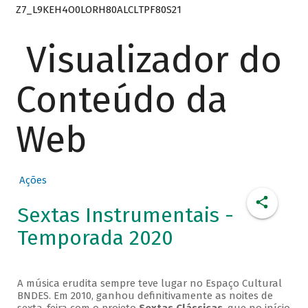
Z7_L9KEH4O0LORH80ALCLTPF80S21
Visualizador do
Conteúdo da
Web
Ações
Sextas Instrumentais -
Temporada 2020
A música erudita sempre teve lugar no Espaço Cultural
BNDES. Em 2010, ganhou definitivamente as noites de