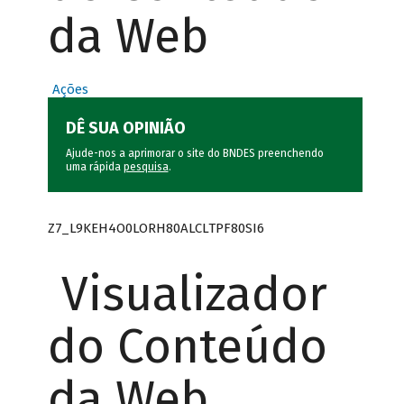
da Web
Ações
DÊ SUA OPINIÃO
Ajude-nos a aprimorar o site do BNDES preenchendo
uma rápida
pesquisa
.
Z7_L9KEH4O0LORH80ALCLTPF80SI6
Visualizador
do Conteúdo
da Web