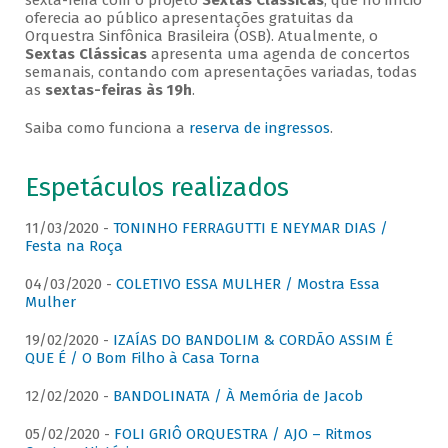
sexta-feira com o projeto
Sextas Clássicas
, que no início
oferecia ao público apresentações gratuitas da
Orquestra Sinfônica Brasileira (OSB). Atualmente, o
Sextas Clássicas
apresenta uma agenda de concertos
semanais, contando com apresentações variadas, todas
as
sextas-feiras às 19h
.
Saiba como funciona a
reserva de ingressos
.
Espetáculos realizados
11/03/2020 -
TONINHO FERRAGUTTI E NEYMAR DIAS /
Festa na Roça
04/03/2020 -
COLETIVO ESSA MULHER / Mostra Essa
Mulher
19/02/2020 -
IZAÍAS DO BANDOLIM & CORDÃO ASSIM É
QUE É / O Bom Filho à Casa Torna
12/02/2020 -
BANDOLINATA / À Memória de Jacob
05/02/2020 -
FOLI GRIÔ ORQUESTRA / AJO – Ritmos