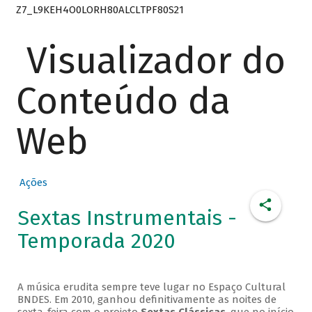
Z7_L9KEH4O0LORH80ALCLTPF80S21
Visualizador do
Conteúdo da
Web
Ações
Sextas Instrumentais -
Temporada 2020
A música erudita sempre teve lugar no Espaço Cultural
BNDES. Em 2010, ganhou definitivamente as noites de