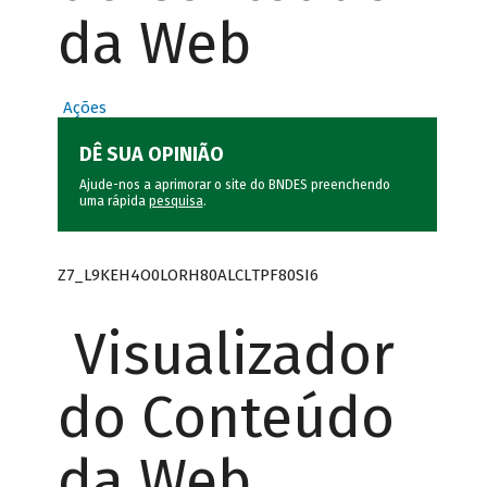
da Web
Ações
DÊ SUA OPINIÃO
Ajude-nos a aprimorar o site do BNDES preenchendo
uma rápida
pesquisa
.
Z7_L9KEH4O0LORH80ALCLTPF80SI6
Visualizador
do Conteúdo
da Web