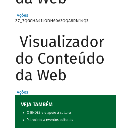
Ações
Z7_7QGCHA41LODH60A3OQA8RN14Q3
Visualizador
do Conteúdo
da Web
Ações
VEJA TAMBÉM
O BNDES e o apoio à cultura
Patrocínio a eventos culturais