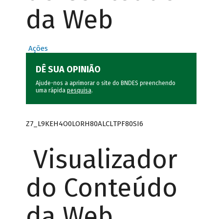
da Web
Ações
DÊ SUA OPINIÃO
Ajude-nos a aprimorar o site do BNDES preenchendo
uma rápida
pesquisa
.
Z7_L9KEH4O0LORH80ALCLTPF80SI6
Visualizador
do Conteúdo
da Web