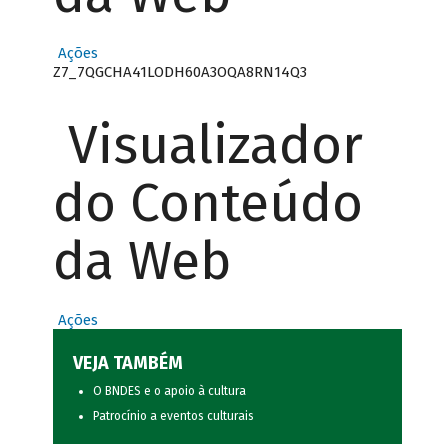
Ações
Z7_7QGCHA41LODH60A3OQA8RN14Q3
Visualizador
do Conteúdo
da Web
Ações
VEJA TAMBÉM
O BNDES e o apoio à cultura
Patrocínio a eventos culturais