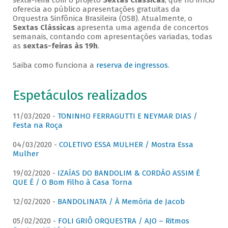
sexta-feira com o projeto
Sextas Clássicas
, que no início
oferecia ao público apresentações gratuitas da
Orquestra Sinfônica Brasileira (OSB). Atualmente, o
Sextas Clássicas
apresenta uma agenda de concertos
semanais, contando com apresentações variadas, todas
as
sextas-feiras às 19h
.
Saiba como funciona a
reserva de ingressos
.
Espetáculos realizados
11/03/2020 -
TONINHO FERRAGUTTI E NEYMAR DIAS /
Festa na Roça
04/03/2020 -
COLETIVO ESSA MULHER / Mostra Essa
Mulher
19/02/2020 -
IZAÍAS DO BANDOLIM & CORDÃO ASSIM É
QUE É / O Bom Filho à Casa Torna
12/02/2020 -
BANDOLINATA / À Memória de Jacob
05/02/2020 -
FOLI GRIÔ ORQUESTRA / AJO – Ritmos