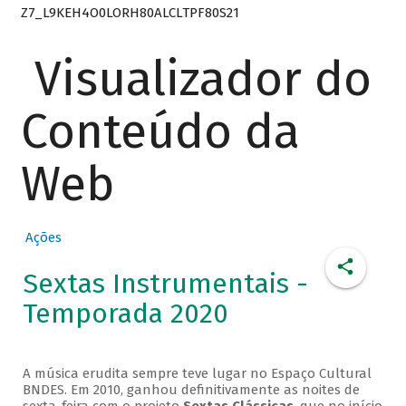
Z7_L9KEH4O0LORH80ALCLTPF80S21
Visualizador do
Conteúdo da
Web
Ações
Sextas Instrumentais -
Temporada 2020
A música erudita sempre teve lugar no Espaço Cultural
BNDES. Em 2010, ganhou definitivamente as noites de