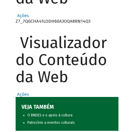
Ações
Z7_7QGCHA41LODH60A3OQA8RN14Q3
Visualizador
do Conteúdo
da Web
Ações
VEJA TAMBÉM
O BNDES e o apoio à cultura
Patrocínio a eventos culturais