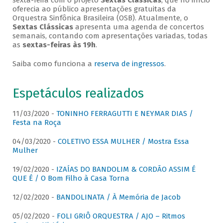
sexta-feira com o projeto
Sextas Clássicas
, que no início
oferecia ao público apresentações gratuitas da
Orquestra Sinfônica Brasileira (OSB). Atualmente, o
Sextas Clássicas
apresenta uma agenda de concertos
semanais, contando com apresentações variadas, todas
as
sextas-feiras às 19h
.
Saiba como funciona a
reserva de ingressos
.
Espetáculos realizados
11/03/2020 -
TONINHO FERRAGUTTI E NEYMAR DIAS /
Festa na Roça
04/03/2020 -
COLETIVO ESSA MULHER / Mostra Essa
Mulher
19/02/2020 -
IZAÍAS DO BANDOLIM & CORDÃO ASSIM É
QUE É / O Bom Filho à Casa Torna
12/02/2020 -
BANDOLINATA / À Memória de Jacob
05/02/2020 -
FOLI GRIÔ ORQUESTRA / AJO – Ritmos