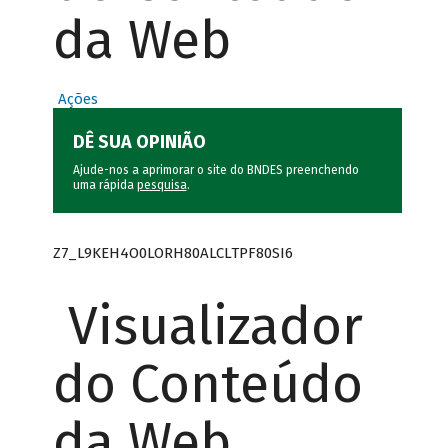
da Web
Ações
DÊ SUA OPINIÃO
Ajude-nos a aprimorar o site do BNDES preenchendo
uma rápida
pesquisa
.
Z7_L9KEH4O0LORH80ALCLTPF80SI6
Visualizador
do Conteúdo
da Web