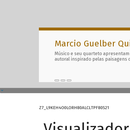
Marcio Guelber Qu
Músico e seu quarteto apresentam
autoral inspirado pelas paisagens 
Z7_L9KEH4O0LORH80ALCLTPF80S21
Visualizado