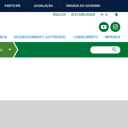
PARTICIPE
LEGISLAÇÃO
ÓRGÃOS DO GOVERNO
⁣
ENGLISH
ACESSIBILIDADE
A+
A-
NCIA
DESENVOLVIMENTO SUSTENTÁVEL
CONHECIMENTO
IMPRENSA
Busca
gem de tela