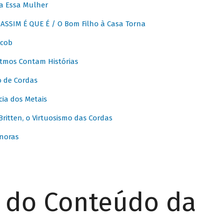
a Essa Mulher
SSIM É QUE É / O Bom Filho à Casa Torna
acob
itmos Contam Histórias
o de Cordas
ia dos Metais
itten, o Virtuosismo das Cordas
noras
r do Conteúdo da