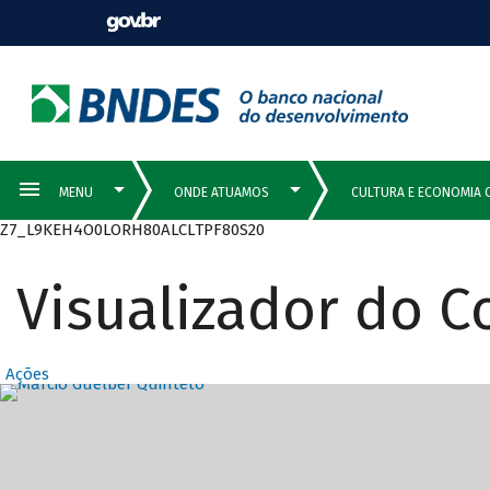
Z7_L9KEH4O0LORH80ALCLTPF80S20
Visualizador do 
Ações
Destaques Prin