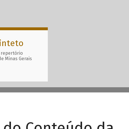
inteto
 repertório
de Minas Gerais
r do Conteúdo da