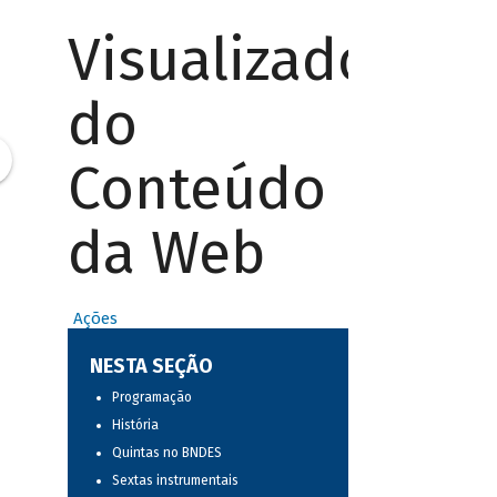
Visualizador
do
Conteúdo
da Web
Ações
NESTA SEÇÃO
Programação
História
Quintas no BNDES
Sextas instrumentais