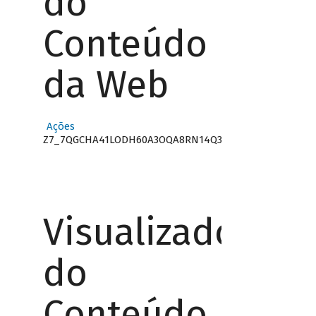
do
Conteúdo
da Web
Ações
Z7_7QGCHA41LODH60A3OQA8RN14Q3
Visualizador
do
Conteúdo