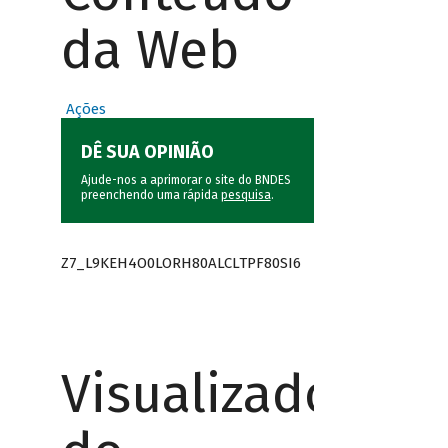
da Web
Ações
DÊ SUA OPINIÃO
Ajude-nos a aprimorar o site do BNDES
preenchendo uma rápida
pesquisa
.
Z7_L9KEH4O0LORH80ALCLTPF80SI6
Visualizador