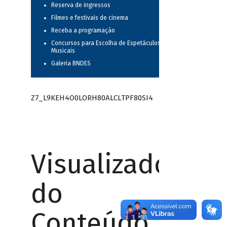
Reserva de ingressos
Filmes e festivais de cinema
Receba a programação
Concursos para Escolha de Espetáculos
Musicais
Galeria BNDES
Z7_L9KEH4O0LORH80ALCLTPF80SI4
Visualizador
do
Conteúdo