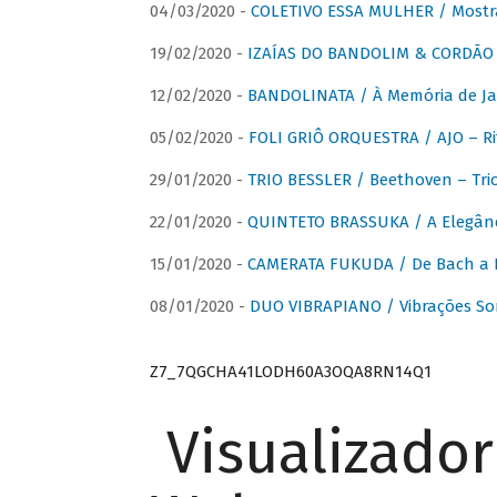
04/03/2020 -
COLETIVO ESSA MULHER / Mostr
19/02/2020 -
IZAÍAS DO BANDOLIM & CORDÃO A
12/02/2020 -
BANDOLINATA / À Memória de J
05/02/2020 -
FOLI GRIÔ ORQUESTRA / AJO – R
29/01/2020 -
TRIO BESSLER / Beethoven – Tri
22/01/2020 -
QUINTETO BRASSUKA / A Elegânc
15/01/2020 -
CAMERATA FUKUDA / De Bach a Br
08/01/2020 -
DUO VIBRAPIANO / Vibrações So
Z7_7QGCHA41LODH60A3OQA8RN14Q1
Visualizado