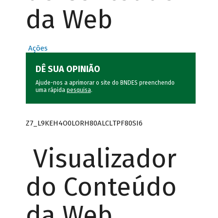
da Web
Ações
DÊ SUA OPINIÃO
Ajude-nos a aprimorar o site do BNDES preenchendo
uma rápida
pesquisa
.
Z7_L9KEH4O0LORH80ALCLTPF80SI6
Visualizador
do Conteúdo
da Web