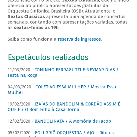
sexta-feira com o projeto
Sextas Clássicas
, que no início
oferecia ao público apresentações gratuitas da
Orquestra Sinfônica Brasileira (OSB). Atualmente, o
Sextas Clássicas
apresenta uma agenda de concertos
semanais, contando com apresentações variadas, todas
as
sextas-feiras às 19h
.
Saiba como funciona a
reserva de ingressos
.
Espetáculos realizados
11/03/2020 -
TONINHO FERRAGUTTI E NEYMAR DIAS /
Festa na Roça
04/03/2020 -
COLETIVO ESSA MULHER / Mostra Essa
Mulher
19/02/2020 -
IZAÍAS DO BANDOLIM & CORDÃO ASSIM É
QUE É / O Bom Filho à Casa Torna
12/02/2020 -
BANDOLINATA / À Memória de Jacob
05/02/2020 -
FOLI GRIÔ ORQUESTRA / AJO – Ritmos