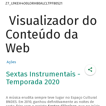
Z7_L9KEH4O0LORH80ALCLTPF80S21
Visualizador do
Conteúdo da
Web
Ações
Sextas Instrumentais -
Temporada 2020
A música erudita sempre teve lugar no Espaço Cultural
BNDES. Em 2010, ganhou definitivamente as noites de