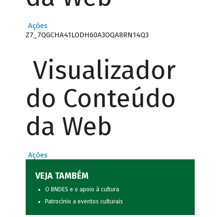
Ações
Z7_7QGCHA41LODH60A3OQA8RN14Q3
Visualizador
do Conteúdo
da Web
Ações
VEJA TAMBÉM
O BNDES e o apoio à cultura
Patrocínio a eventos culturais