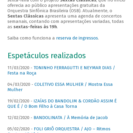
sexta-feira com o projeto
Sextas Clássicas
, que no início
oferecia ao público apresentações gratuitas da
Orquestra Sinfônica Brasileira (OSB). Atualmente, o
Sextas Clássicas
apresenta uma agenda de concertos
semanais, contando com apresentações variadas, todas
as
sextas-feiras às 19h
.
Saiba como funciona a
reserva de ingressos
.
Espetáculos realizados
11/03/2020 -
TONINHO FERRAGUTTI E NEYMAR DIAS /
Festa na Roça
04/03/2020 -
COLETIVO ESSA MULHER / Mostra Essa
Mulher
19/02/2020 -
IZAÍAS DO BANDOLIM & CORDÃO ASSIM É
QUE É / O Bom Filho à Casa Torna
12/02/2020 -
BANDOLINATA / À Memória de Jacob
05/02/2020 -
FOLI GRIÔ ORQUESTRA / AJO – Ritmos