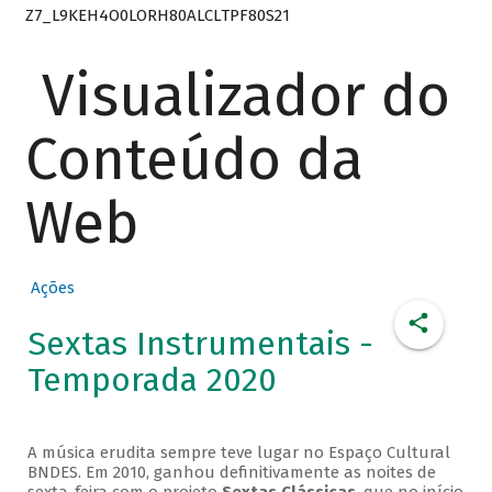
Z7_L9KEH4O0LORH80ALCLTPF80S21
Visualizador do
Conteúdo da
Web
Ações
Sextas Instrumentais -
Temporada 2020
A música erudita sempre teve lugar no Espaço Cultural
BNDES. Em 2010, ganhou definitivamente as noites de