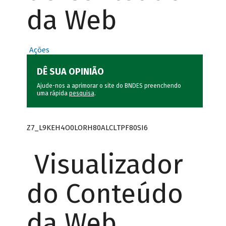
da Web
Ações
DÊ SUA OPINIÃO
Ajude-nos a aprimorar o site do BNDES preenchendo
uma rápida
pesquisa
.
Z7_L9KEH4O0LORH80ALCLTPF80SI6
Visualizador
do Conteúdo
da Web