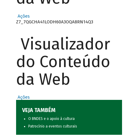
Ações
Z7_7QGCHA41LODH60A3OQA8RN14Q3
Visualizador
do Conteúdo
da Web
Ações
VEJA TAMBÉM
O BNDES e o apoio à cultura
Patrocínio a eventos culturais