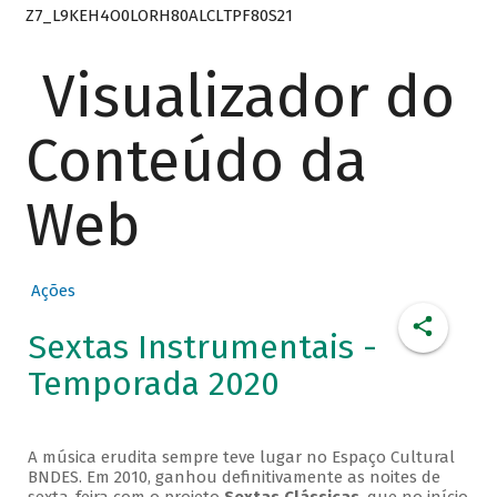
Z7_L9KEH4O0LORH80ALCLTPF80S21
Visualizador do
Conteúdo da
Web
Ações
Sextas Instrumentais -
Temporada 2020
A música erudita sempre teve lugar no Espaço Cultural
BNDES. Em 2010, ganhou definitivamente as noites de