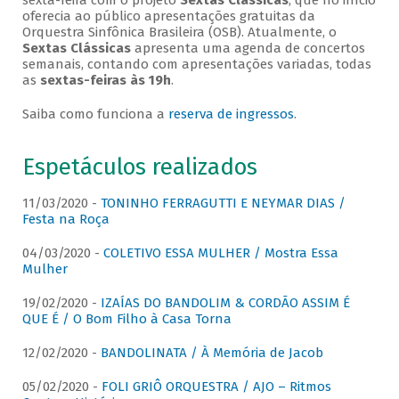
sexta-feira com o projeto
Sextas Clássicas
, que no início
oferecia ao público apresentações gratuitas da
Orquestra Sinfônica Brasileira (OSB). Atualmente, o
Sextas Clássicas
apresenta uma agenda de concertos
semanais, contando com apresentações variadas, todas
as
sextas-feiras às 19h
.
Saiba como funciona a
reserva de ingressos
.
Espetáculos realizados
11/03/2020 -
TONINHO FERRAGUTTI E NEYMAR DIAS /
Festa na Roça
04/03/2020 -
COLETIVO ESSA MULHER / Mostra Essa
Mulher
19/02/2020 -
IZAÍAS DO BANDOLIM & CORDÃO ASSIM É
QUE É / O Bom Filho à Casa Torna
12/02/2020 -
BANDOLINATA / À Memória de Jacob
05/02/2020 -
FOLI GRIÔ ORQUESTRA / AJO – Ritmos