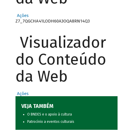
Ações
Z7_7QGCHA41LODH60A3OQA8RN14Q3
Visualizador
do Conteúdo
da Web
Ações
VEJA TAMBÉM
O BNDES e o apoio à cultura
Patrocínio a eventos culturais