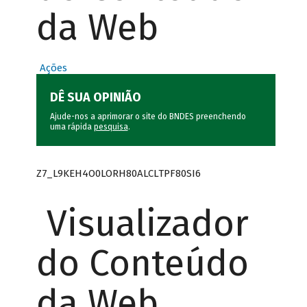
da Web
Ações
DÊ SUA OPINIÃO
Ajude-nos a aprimorar o site do BNDES preenchendo
uma rápida
pesquisa
.
Z7_L9KEH4O0LORH80ALCLTPF80SI6
Visualizador
do Conteúdo
da Web