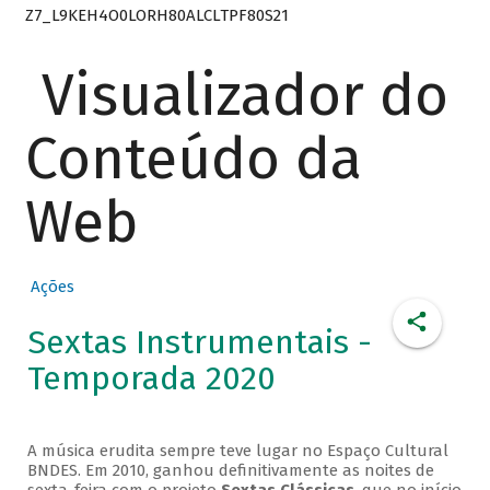
Z7_L9KEH4O0LORH80ALCLTPF80S21
Visualizador do
Conteúdo da
Web
Ações
Sextas Instrumentais -
Temporada 2020
A música erudita sempre teve lugar no Espaço Cultural
BNDES. Em 2010, ganhou definitivamente as noites de