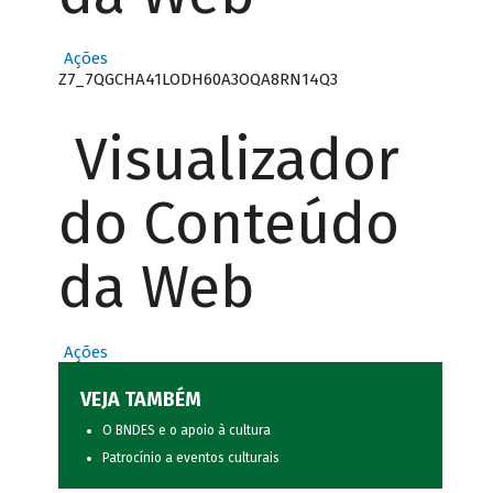
Ações
Z7_7QGCHA41LODH60A3OQA8RN14Q3
Visualizador
do Conteúdo
da Web
Ações
VEJA TAMBÉM
O BNDES e o apoio à cultura
Patrocínio a eventos culturais