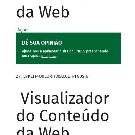
da Web
Ações
DÊ SUA OPINIÃO
Ajude-nos a aprimorar o site do BNDES preenchendo
uma rápida
pesquisa
.
Z7_L9KEH4O0LORH80ALCLTPF80SI6
Visualizador
do Conteúdo
da Web