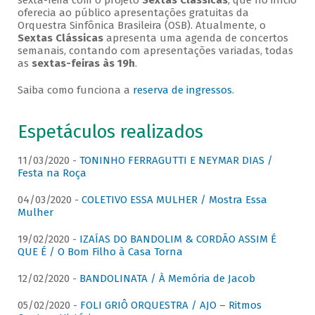
sexta-feira com o projeto
Sextas Clássicas
, que no início
oferecia ao público apresentações gratuitas da
Orquestra Sinfônica Brasileira (OSB). Atualmente, o
Sextas Clássicas
apresenta uma agenda de concertos
semanais, contando com apresentações variadas, todas
as
sextas-feiras às 19h
.
Saiba como funciona a
reserva de ingressos
.
Espetáculos realizados
11/03/2020 -
TONINHO FERRAGUTTI E NEYMAR DIAS /
Festa na Roça
04/03/2020 -
COLETIVO ESSA MULHER / Mostra Essa
Mulher
19/02/2020 -
IZAÍAS DO BANDOLIM & CORDÃO ASSIM É
QUE É / O Bom Filho à Casa Torna
12/02/2020 -
BANDOLINATA / À Memória de Jacob
05/02/2020 -
FOLI GRIÔ ORQUESTRA / AJO – Ritmos