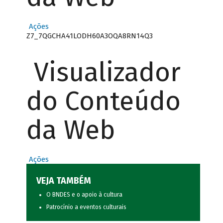
Ações
Z7_7QGCHA41LODH60A3OQA8RN14Q3
Visualizador
do Conteúdo
da Web
Ações
VEJA TAMBÉM
O BNDES e o apoio à cultura
Patrocínio a eventos culturais