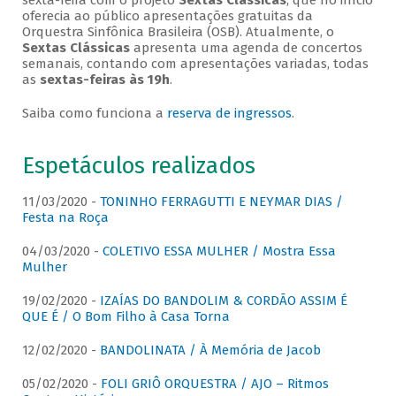
sexta-feira com o projeto
Sextas Clássicas
, que no início
oferecia ao público apresentações gratuitas da
Orquestra Sinfônica Brasileira (OSB). Atualmente, o
Sextas Clássicas
apresenta uma agenda de concertos
semanais, contando com apresentações variadas, todas
as
sextas-feiras às 19h
.
Saiba como funciona a
reserva de ingressos
.
Espetáculos realizados
11/03/2020 -
TONINHO FERRAGUTTI E NEYMAR DIAS /
Festa na Roça
04/03/2020 -
COLETIVO ESSA MULHER / Mostra Essa
Mulher
19/02/2020 -
IZAÍAS DO BANDOLIM & CORDÃO ASSIM É
QUE É / O Bom Filho à Casa Torna
12/02/2020 -
BANDOLINATA / À Memória de Jacob
05/02/2020 -
FOLI GRIÔ ORQUESTRA / AJO – Ritmos