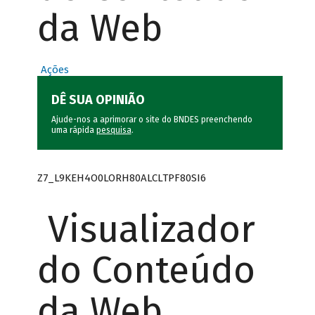
da Web
Ações
DÊ SUA OPINIÃO
Ajude-nos a aprimorar o site do BNDES preenchendo
uma rápida
pesquisa
.
Z7_L9KEH4O0LORH80ALCLTPF80SI6
Visualizador
do Conteúdo
da Web