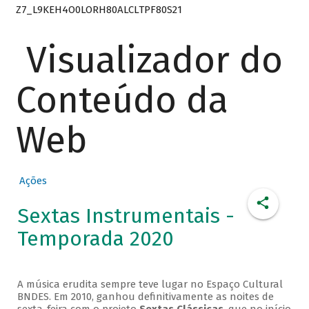
Z7_L9KEH4O0LORH80ALCLTPF80S21
Visualizador do
Conteúdo da
Web
Ações
Sextas Instrumentais -
Temporada 2020
A música erudita sempre teve lugar no Espaço Cultural
BNDES. Em 2010, ganhou definitivamente as noites de