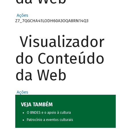
Ações
Z7_7QGCHA41LODH60A3OQA8RN14Q3
Visualizador
do Conteúdo
da Web
Ações
VEJA TAMBÉM
O BNDES e o apoio à cultura
Patrocínio a eventos culturais