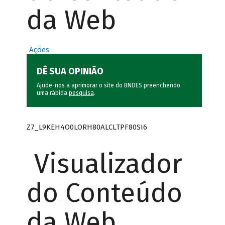
da Web
Ações
DÊ SUA OPINIÃO
Ajude-nos a aprimorar o site do BNDES preenchendo
uma rápida
pesquisa
.
Z7_L9KEH4O0LORH80ALCLTPF80SI6
Visualizador
do Conteúdo
da Web