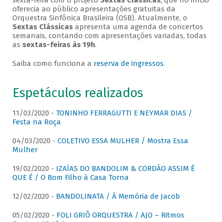
sexta-feira com o projeto
Sextas Clássicas
, que no início
oferecia ao público apresentações gratuitas da
Orquestra Sinfônica Brasileira (OSB). Atualmente, o
Sextas Clássicas
apresenta uma agenda de concertos
semanais, contando com apresentações variadas, todas
as
sextas-feiras às 19h
.
Saiba como funciona a
reserva de ingressos
.
Espetáculos realizados
11/03/2020 -
TONINHO FERRAGUTTI E NEYMAR DIAS /
Festa na Roça
04/03/2020 -
COLETIVO ESSA MULHER / Mostra Essa
Mulher
19/02/2020 -
IZAÍAS DO BANDOLIM & CORDÃO ASSIM É
QUE É / O Bom Filho à Casa Torna
12/02/2020 -
BANDOLINATA / À Memória de Jacob
05/02/2020 -
FOLI GRIÔ ORQUESTRA / AJO – Ritmos