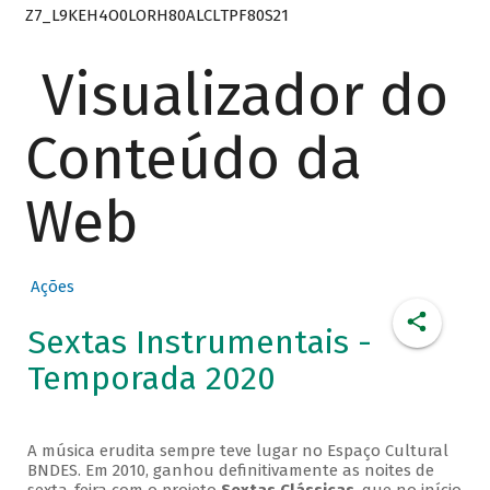
Z7_L9KEH4O0LORH80ALCLTPF80S21
Visualizador do
Conteúdo da
Web
Ações
Sextas Instrumentais -
Temporada 2020
A música erudita sempre teve lugar no Espaço Cultural
BNDES. Em 2010, ganhou definitivamente as noites de