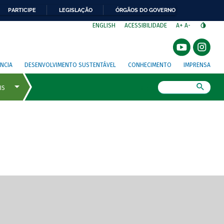
PARTICIPE
LEGISLAÇÃO
ÓRGÃOS DO GOVERNO
⁣
ENGLISH
ACESSIBILIDADE
A+
A-
NCIA
DESENVOLVIMENTO SUSTENTÁVEL
CONHECIMENTO
IMPRENSA
Busca
gem de tela