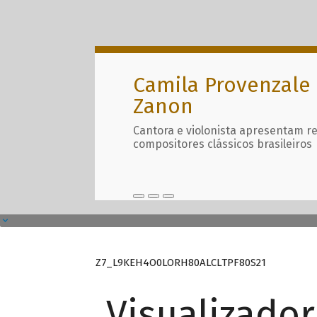
Camila Provenzale 
Zanon
Cantora e violonista apresentam r
compositores clássicos brasileiros
Z7_L9KEH4O0LORH80ALCLTPF80S21
Visualizado