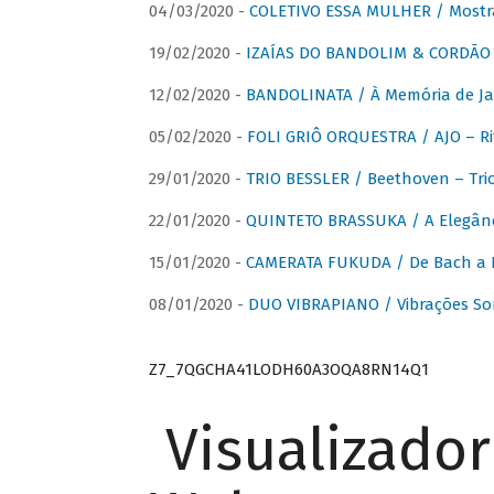
04/03/2020 -
COLETIVO ESSA MULHER / Mostr
19/02/2020 -
IZAÍAS DO BANDOLIM & CORDÃO A
12/02/2020 -
BANDOLINATA / À Memória de J
05/02/2020 -
FOLI GRIÔ ORQUESTRA / AJO – R
29/01/2020 -
TRIO BESSLER / Beethoven – Tri
22/01/2020 -
QUINTETO BRASSUKA / A Elegânc
15/01/2020 -
CAMERATA FUKUDA / De Bach a Br
08/01/2020 -
DUO VIBRAPIANO / Vibrações So
Z7_7QGCHA41LODH60A3OQA8RN14Q1
Visualizado