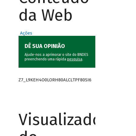
da Web
Ações
DÊ SUA OPINIÃO
Ajude-nos a aprimorar o site do BNDES
preenchendo uma rápida
pesquisa
.
Z7_L9KEH4O0LORH80ALCLTPF80SI6
Visualizador