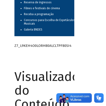
Reserva de ingressos
Filmes e festivais de cinema
Receba a programação
Concursos para Escolha de Espetáculos
Musicais
Galeria BNDES
Z7_L9KEH4O0LORH80ALCLTPF80SI4
Visualizador
do
Conteúdo