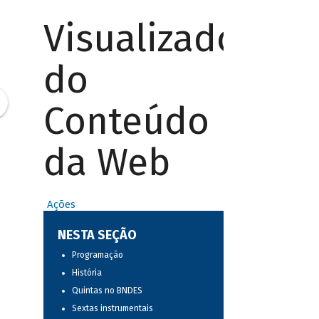
Visualizador
do
Conteúdo
da Web
Ações
NESTA SEÇÃO
Programação
História
Quintas no BNDES
Sextas instrumentais