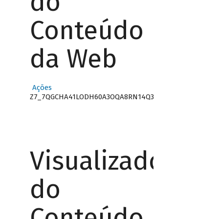
do
Conteúdo
da Web
Ações
Z7_7QGCHA41LODH60A3OQA8RN14Q3
Visualizador
do
Conteúdo