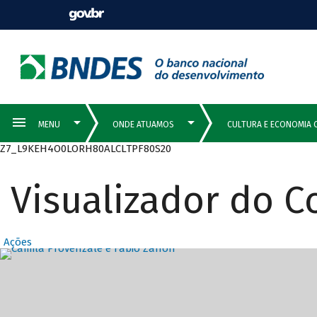
Z7_L9KEH4O0LORH80ALCLTPF80S20
Visualizador do 
Ações
Destaques Prin