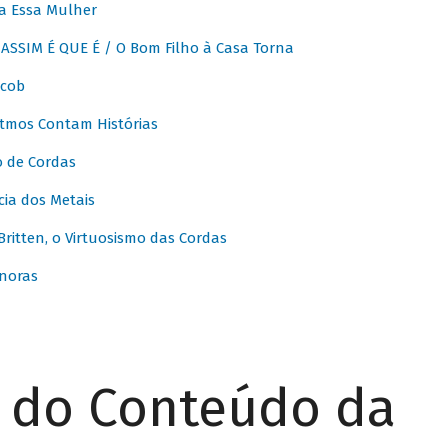
a Essa Mulher
SSIM É QUE É / O Bom Filho à Casa Torna
acob
itmos Contam Histórias
o de Cordas
ia dos Metais
itten, o Virtuosismo das Cordas
noras
r do Conteúdo da