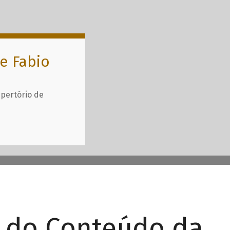
e Fabio
epertório de
r do Conteúdo da