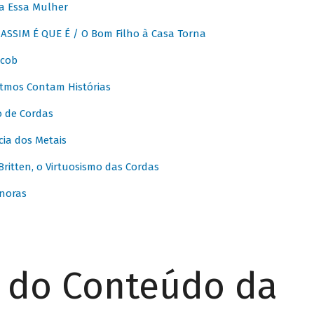
a Essa Mulher
SSIM É QUE É / O Bom Filho à Casa Torna
acob
itmos Contam Histórias
o de Cordas
ia dos Metais
itten, o Virtuosismo das Cordas
noras
r do Conteúdo da