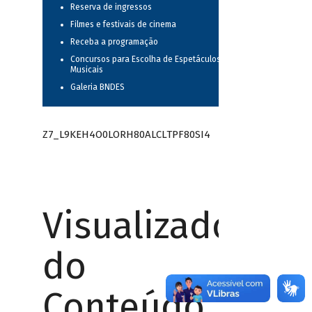
Reserva de ingressos
Filmes e festivais de cinema
Receba a programação
Concursos para Escolha de Espetáculos
Musicais
Galeria BNDES
Z7_L9KEH4O0LORH80ALCLTPF80SI4
Visualizador
do
Conteúdo