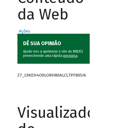
da Web
Ações
DÊ SUA OPINIÃO
Ajude-nos a aprimorar o site do BNDES
preenchendo uma rápida
pesquisa
.
Z7_L9KEH4O0LORH80ALCLTPF80SI6
Visualizador