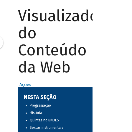
Visualizador
do
Conteúdo
da Web
Ações
NESTA SEÇÃO
Programação
História
Quintas no BNDES
Sextas instrumentais