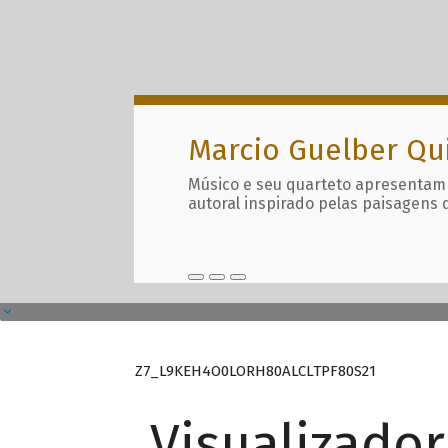
Marcio Guelber Qu
Músico e seu quarteto apresentam
autoral inspirado pelas paisagens 
Z7_L9KEH4O0LORH80ALCLTPF80S21
Visualizado