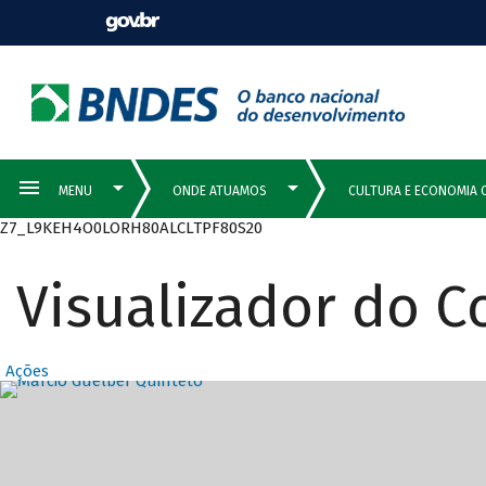
Z7_L9KEH4O0LORH80ALCLTPF80S20
Visualizador do 
Ações
Destaques Prin