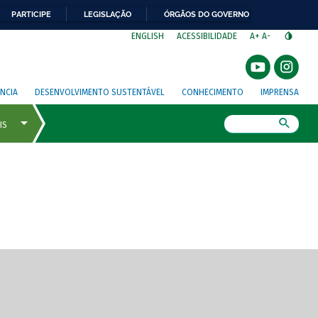
PARTICIPE
LEGISLAÇÃO
ÓRGÃOS DO GOVERNO
⁣
ENGLISH
ACESSIBILIDADE
A+
A-
NCIA
DESENVOLVIMENTO SUSTENTÁVEL
CONHECIMENTO
IMPRENSA
Busca
gem de tela