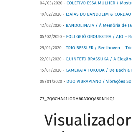
04/03/2020 -
COLETIVO ESSA MULHER / Mostr
19/02/2020 -
IZAÍAS DO BANDOLIM & CORDÃO A
12/02/2020 -
BANDOLINATA / À Memória de J
05/02/2020 -
FOLI GRIÔ ORQUESTRA / AJO – R
29/01/2020 -
TRIO BESSLER / Beethoven – Tri
22/01/2020 -
QUINTETO BRASSUKA / A Elegânc
15/01/2020 -
CAMERATA FUKUDA / De Bach a Br
08/01/2020 -
DUO VIBRAPIANO / Vibrações So
Z7_7QGCHA41LODH60A3OQA8RN14Q1
Visualizado