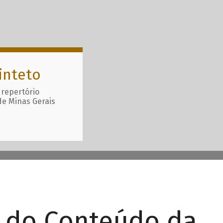
inteto
 repertório
de Minas Gerais
r do Conteúdo da