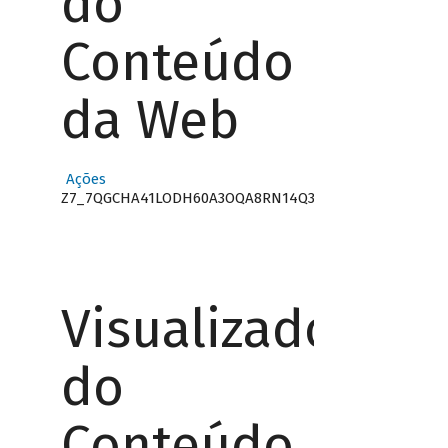
do
Conteúdo
da Web
Ações
Z7_7QGCHA41LODH60A3OQA8RN14Q3
Visualizador
do
Conteúdo