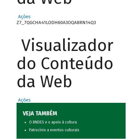
Ações
Z7_7QGCHA41LODH60A3OQA8RN14Q3
Visualizador
do Conteúdo
da Web
Ações
VEJA TAMBÉM
O BNDES e o apoio à cultura
Patrocínio a eventos culturais