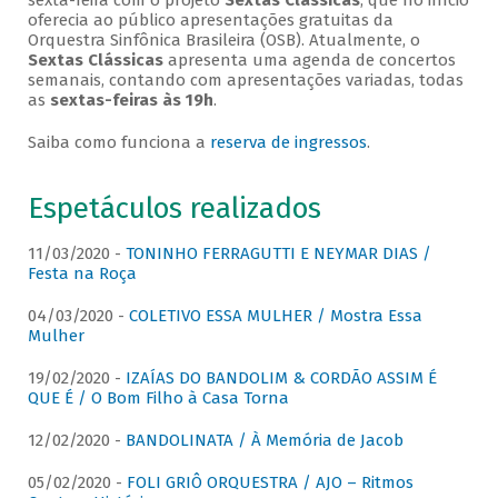
sexta-feira com o projeto
Sextas Clássicas
, que no início
oferecia ao público apresentações gratuitas da
Orquestra Sinfônica Brasileira (OSB). Atualmente, o
Sextas Clássicas
apresenta uma agenda de concertos
semanais, contando com apresentações variadas, todas
as
sextas-feiras às 19h
.
Saiba como funciona a
reserva de ingressos
.
Espetáculos realizados
11/03/2020 -
TONINHO FERRAGUTTI E NEYMAR DIAS /
Festa na Roça
04/03/2020 -
COLETIVO ESSA MULHER / Mostra Essa
Mulher
19/02/2020 -
IZAÍAS DO BANDOLIM & CORDÃO ASSIM É
QUE É / O Bom Filho à Casa Torna
12/02/2020 -
BANDOLINATA / À Memória de Jacob
05/02/2020 -
FOLI GRIÔ ORQUESTRA / AJO – Ritmos