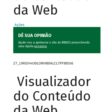
da Web
Ações
DÊ SUA OPINIÃO
Ajude-nos a aprimorar o site do BNDES preenchendo
uma rápida
pesquisa
.
Z7_L9KEH4O0LORH80ALCLTPF80SI6
Visualizador
do Conteúdo
da Web