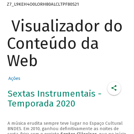
Z7_L9KEH4O0LORH80ALCLTPF80S21
Visualizador do
Conteúdo da
Web
Ações
Sextas Instrumentais -
Temporada 2020
A música erudita sempre teve lugar no Espaço Cultural
BNDES. Em 2010, ganhou definitivamente as noites de