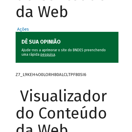
da Web
Ações
DÊ SUA OPINIÃO
Ajude-nos a aprimorar o site do BNDES preenchendo
uma rápida
pesquisa
.
Z7_L9KEH4O0LORH80ALCLTPF80SI6
Visualizador
do Conteúdo
da Web