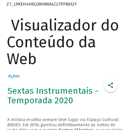
Z7_L9KEH4O0LORH80ALCLTPF80S21
Visualizador do
Conteúdo da
Web
Ações
Sextas Instrumentais -
Temporada 2020
A música erudita sempre teve lugar no Espaço Cultural
BNDES. Em 2010, ganhou definitivamente as noites de