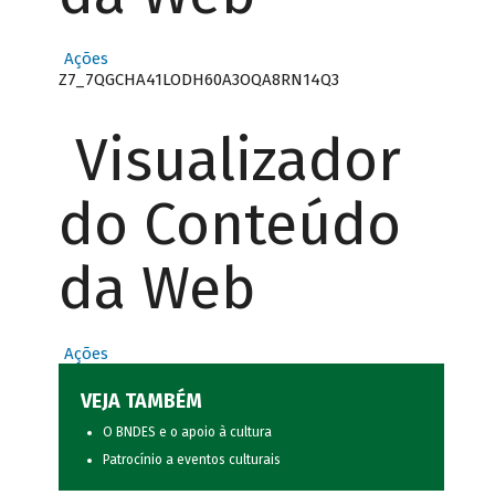
Ações
Z7_7QGCHA41LODH60A3OQA8RN14Q3
Visualizador
do Conteúdo
da Web
Ações
VEJA TAMBÉM
O BNDES e o apoio à cultura
Patrocínio a eventos culturais