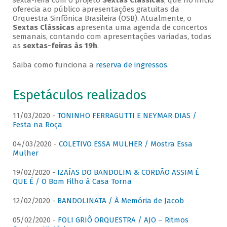
sexta-feira com o projeto
Sextas Clássicas
, que no início
oferecia ao público apresentações gratuitas da
Orquestra Sinfônica Brasileira (OSB). Atualmente, o
Sextas Clássicas
apresenta uma agenda de concertos
semanais, contando com apresentações variadas, todas
as
sextas-feiras às 19h
.
Saiba como funciona a
reserva de ingressos
.
Espetáculos realizados
11/03/2020 -
TONINHO FERRAGUTTI E NEYMAR DIAS /
Festa na Roça
04/03/2020 -
COLETIVO ESSA MULHER / Mostra Essa
Mulher
19/02/2020 -
IZAÍAS DO BANDOLIM & CORDÃO ASSIM É
QUE É / O Bom Filho à Casa Torna
12/02/2020 -
BANDOLINATA / À Memória de Jacob
05/02/2020 -
FOLI GRIÔ ORQUESTRA / AJO – Ritmos