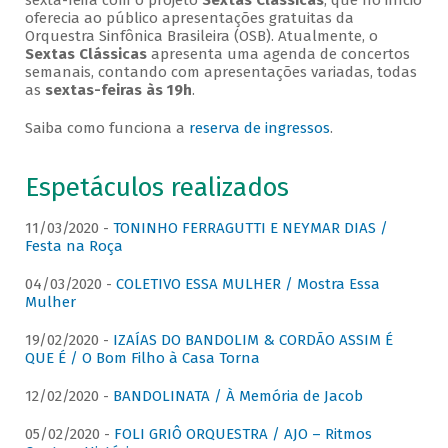
sexta-feira com o projeto
Sextas Clássicas
, que no início
oferecia ao público apresentações gratuitas da
Orquestra Sinfônica Brasileira (OSB). Atualmente, o
Sextas Clássicas
apresenta uma agenda de concertos
semanais, contando com apresentações variadas, todas
as
sextas-feiras às 19h
.
Saiba como funciona a
reserva de ingressos
.
Espetáculos realizados
11/03/2020 -
TONINHO FERRAGUTTI E NEYMAR DIAS /
Festa na Roça
04/03/2020 -
COLETIVO ESSA MULHER / Mostra Essa
Mulher
19/02/2020 -
IZAÍAS DO BANDOLIM & CORDÃO ASSIM É
QUE É / O Bom Filho à Casa Torna
12/02/2020 -
BANDOLINATA / À Memória de Jacob
05/02/2020 -
FOLI GRIÔ ORQUESTRA / AJO – Ritmos