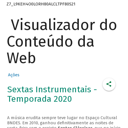
Z7_L9KEH4O0LORH80ALCLTPF80S21
Visualizador do
Conteúdo da
Web
Ações
Sextas Instrumentais -
Temporada 2020
A música erudita sempre teve lugar no Espaço Cultural
BNDES. Em 2010, ganhou definitivamente as noites de