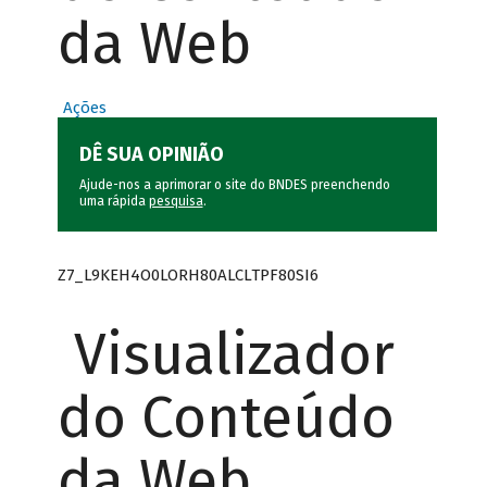
da Web
Ações
DÊ SUA OPINIÃO
Ajude-nos a aprimorar o site do BNDES preenchendo
uma rápida
pesquisa
.
Z7_L9KEH4O0LORH80ALCLTPF80SI6
Visualizador
do Conteúdo
da Web