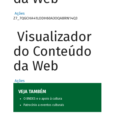
Ações
Z7_7QGCHA41LODH60A3OQA8RN14Q3
Visualizador
do Conteúdo
da Web
Ações
VEJA TAMBÉM
O BNDES e o apoio à cultura
Patrocínio a eventos culturais