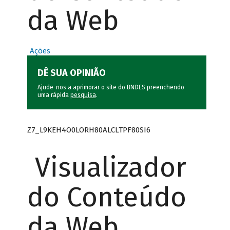
da Web
Ações
DÊ SUA OPINIÃO
Ajude-nos a aprimorar o site do BNDES preenchendo
uma rápida
pesquisa
.
Z7_L9KEH4O0LORH80ALCLTPF80SI6
Visualizador
do Conteúdo
da Web