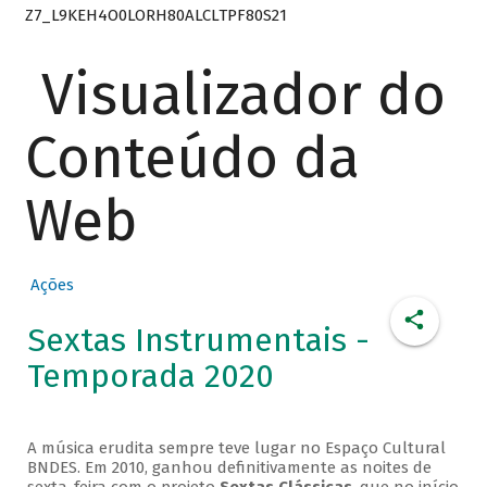
Z7_L9KEH4O0LORH80ALCLTPF80S21
Visualizador do
Conteúdo da
Web
Ações
Sextas Instrumentais -
Temporada 2020
A música erudita sempre teve lugar no Espaço Cultural
BNDES. Em 2010, ganhou definitivamente as noites de