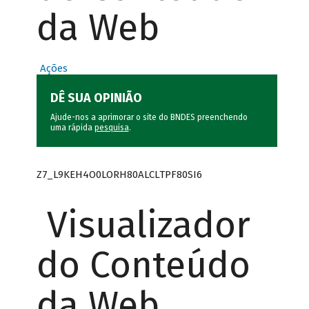
da Web
Ações
DÊ SUA OPINIÃO
Ajude-nos a aprimorar o site do BNDES preenchendo
uma rápida
pesquisa
.
Z7_L9KEH4O0LORH80ALCLTPF80SI6
Visualizador
do Conteúdo
da Web