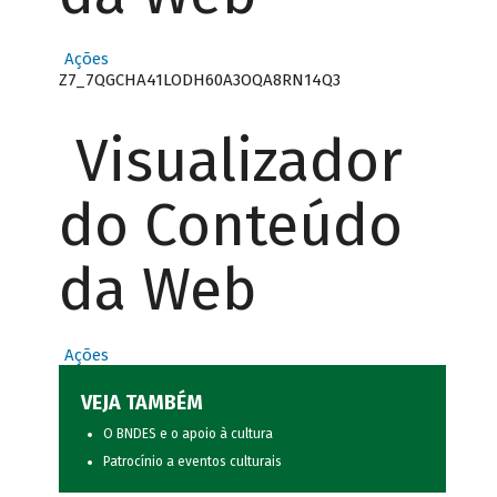
Ações
Z7_7QGCHA41LODH60A3OQA8RN14Q3
Visualizador
do Conteúdo
da Web
Ações
VEJA TAMBÉM
O BNDES e o apoio à cultura
Patrocínio a eventos culturais