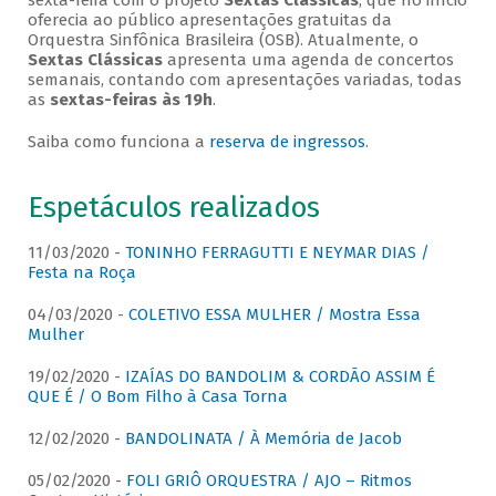
sexta-feira com o projeto
Sextas Clássicas
, que no início
oferecia ao público apresentações gratuitas da
Orquestra Sinfônica Brasileira (OSB). Atualmente, o
Sextas Clássicas
apresenta uma agenda de concertos
semanais, contando com apresentações variadas, todas
as
sextas-feiras às 19h
.
Saiba como funciona a
reserva de ingressos
.
Espetáculos realizados
11/03/2020 -
TONINHO FERRAGUTTI E NEYMAR DIAS /
Festa na Roça
04/03/2020 -
COLETIVO ESSA MULHER / Mostra Essa
Mulher
19/02/2020 -
IZAÍAS DO BANDOLIM & CORDÃO ASSIM É
QUE É / O Bom Filho à Casa Torna
12/02/2020 -
BANDOLINATA / À Memória de Jacob
05/02/2020 -
FOLI GRIÔ ORQUESTRA / AJO – Ritmos