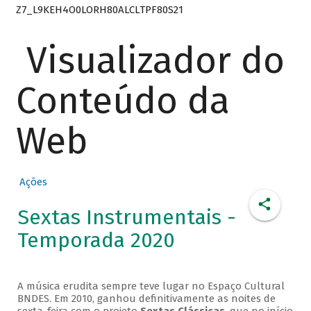
Z7_L9KEH4O0LORH80ALCLTPF80S21
Visualizador do
Conteúdo da
Web
Ações
Sextas Instrumentais -
Temporada 2020
A música erudita sempre teve lugar no Espaço Cultural
BNDES. Em 2010, ganhou definitivamente as noites de