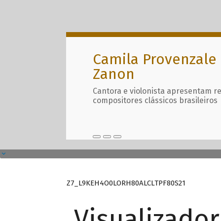
Camila Provenzale 
Zanon
Cantora e violonista apresentam r
compositores clássicos brasileiros
Z7_L9KEH4O0LORH80ALCLTPF80S21
Visualizado