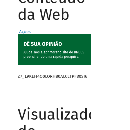
da Web
Ações
DÊ SUA OPINIÃO
Ajude-nos a aprimorar o site do BNDES
preenchendo uma rápida
pesquisa
.
Z7_L9KEH4O0LORH80ALCLTPF80SI6
Visualizador