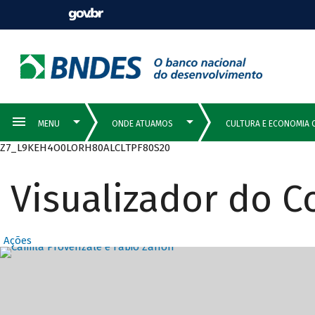
Z7_L9KEH4O0LORH80ALCLTPF80S20
Visualizador do 
Ações
Destaques Prin