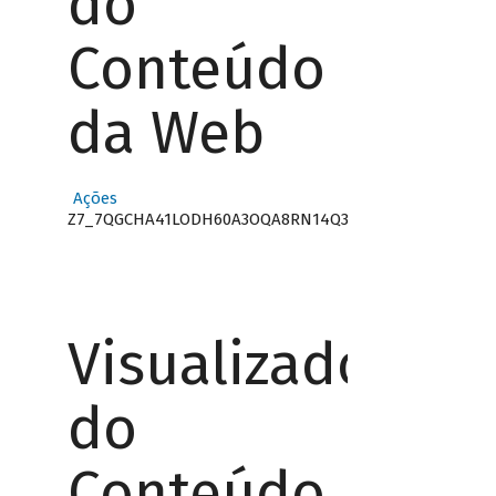
do
Conteúdo
da Web
Ações
Z7_7QGCHA41LODH60A3OQA8RN14Q3
Visualizador
do
Conteúdo