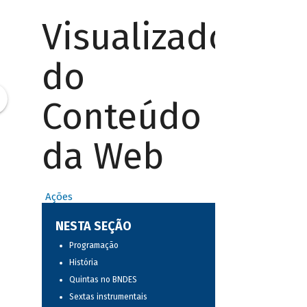
Visualizador
do
Conteúdo
da Web
Ações
NESTA SEÇÃO
Programação
História
Quintas no BNDES
Sextas instrumentais