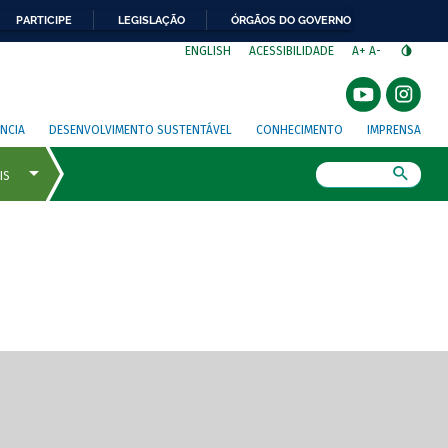
PARTICIPE
LEGISLAÇÃO
ÓRGÃOS DO GOVERNO
⁣
ENGLISH
ACESSIBILIDADE
A+
A-
NCIA
DESENVOLVIMENTO SUSTENTÁVEL
CONHECIMENTO
IMPRENSA
Busca
gem de tela