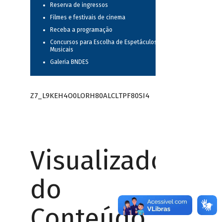
Reserva de ingressos
Filmes e festivais de cinema
Receba a programação
Concursos para Escolha de Espetáculos
Musicais
Galeria BNDES
Z7_L9KEH4O0LORH80ALCLTPF80SI4
Visualizador
do
Conteúdo