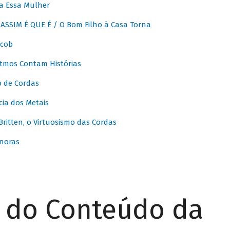
a Essa Mulher
SSIM É QUE É / O Bom Filho à Casa Torna
acob
itmos Contam Histórias
o de Cordas
ia dos Metais
itten, o Virtuosismo das Cordas
noras
r do Conteúdo da