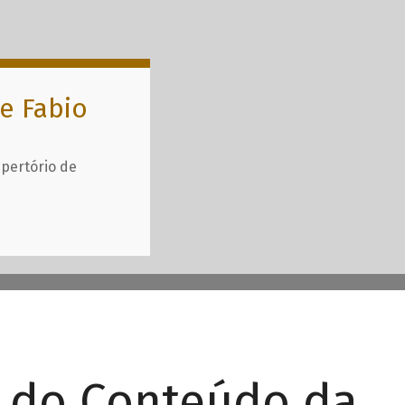
e Fabio
epertório de
r do Conteúdo da