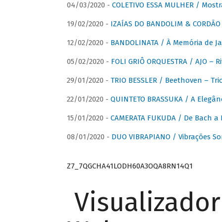
04/03/2020 -
COLETIVO ESSA MULHER / Mostr
19/02/2020 -
IZAÍAS DO BANDOLIM & CORDÃO A
12/02/2020 -
BANDOLINATA / À Memória de J
05/02/2020 -
FOLI GRIÔ ORQUESTRA / AJO – R
29/01/2020 -
TRIO BESSLER / Beethoven – Tri
22/01/2020 -
QUINTETO BRASSUKA / A Elegânc
15/01/2020 -
CAMERATA FUKUDA / De Bach a Br
08/01/2020 -
DUO VIBRAPIANO / Vibrações So
Z7_7QGCHA41LODH60A3OQA8RN14Q1
Visualizado