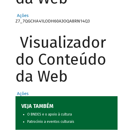
Ações
Z7_7QGCHA41LODH60A3OQA8RN14Q3
Visualizador
do Conteúdo
da Web
Ações
VEJA TAMBÉM
O BNDES e o apoio à cultura
Patrocínio a eventos culturais