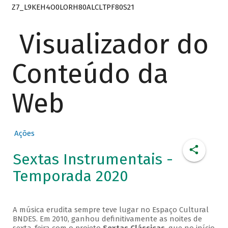
Z7_L9KEH4O0LORH80ALCLTPF80S21
Visualizador do
Conteúdo da
Web
Ações
Sextas Instrumentais -
Temporada 2020
A música erudita sempre teve lugar no Espaço Cultural
BNDES. Em 2010, ganhou definitivamente as noites de