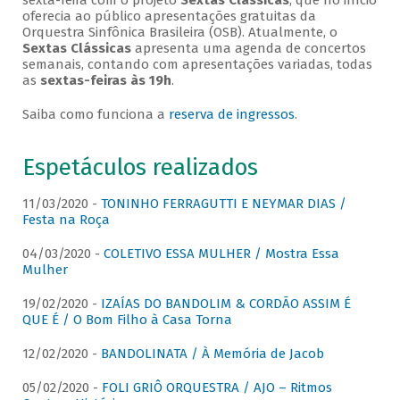
sexta-feira com o projeto
Sextas Clássicas
, que no início
oferecia ao público apresentações gratuitas da
Orquestra Sinfônica Brasileira (OSB). Atualmente, o
Sextas Clássicas
apresenta uma agenda de concertos
semanais, contando com apresentações variadas, todas
as
sextas-feiras às 19h
.
Saiba como funciona a
reserva de ingressos
.
Espetáculos realizados
11/03/2020 -
TONINHO FERRAGUTTI E NEYMAR DIAS /
Festa na Roça
04/03/2020 -
COLETIVO ESSA MULHER / Mostra Essa
Mulher
19/02/2020 -
IZAÍAS DO BANDOLIM & CORDÃO ASSIM É
QUE É / O Bom Filho à Casa Torna
12/02/2020 -
BANDOLINATA / À Memória de Jacob
05/02/2020 -
FOLI GRIÔ ORQUESTRA / AJO – Ritmos