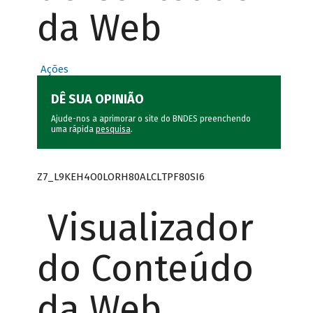
da Web
Ações
DÊ SUA OPINIÃO
Ajude-nos a aprimorar o site do BNDES preenchendo
uma rápida
pesquisa
.
Z7_L9KEH4O0LORH80ALCLTPF80SI6
Visualizador
do Conteúdo
da Web