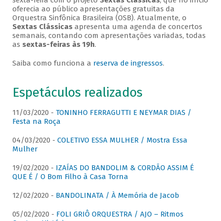
sexta-feira com o projeto
Sextas Clássicas
, que no início
oferecia ao público apresentações gratuitas da
Orquestra Sinfônica Brasileira (OSB). Atualmente, o
Sextas Clássicas
apresenta uma agenda de concertos
semanais, contando com apresentações variadas, todas
as
sextas-feiras às 19h
.
Saiba como funciona a
reserva de ingressos
.
Espetáculos realizados
11/03/2020 -
TONINHO FERRAGUTTI E NEYMAR DIAS /
Festa na Roça
04/03/2020 -
COLETIVO ESSA MULHER / Mostra Essa
Mulher
19/02/2020 -
IZAÍAS DO BANDOLIM & CORDÃO ASSIM É
QUE É / O Bom Filho à Casa Torna
12/02/2020 -
BANDOLINATA / À Memória de Jacob
05/02/2020 -
FOLI GRIÔ ORQUESTRA / AJO – Ritmos