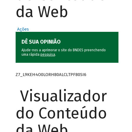
da Web
Ações
DÊ SUA OPINIÃO
Ajude-nos a aprimorar o site do BNDES preenchendo
uma rápida
pesquisa
.
Z7_L9KEH4O0LORH80ALCLTPF80SI6
Visualizador
do Conteúdo
da Web