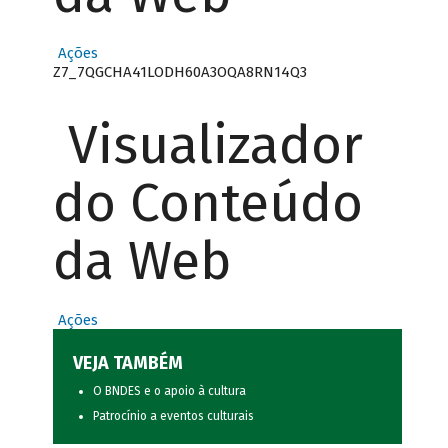
Ações
Z7_7QGCHA41LODH60A3OQA8RN14Q3
Visualizador
do Conteúdo
da Web
Ações
VEJA TAMBÉM
O BNDES e o apoio à cultura
Patrocínio a eventos culturais