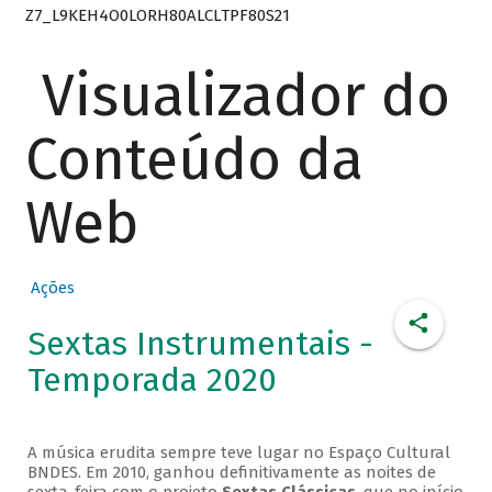
Z7_L9KEH4O0LORH80ALCLTPF80S21
Visualizador do
Conteúdo da
Web
Ações
Sextas Instrumentais -
Temporada 2020
A música erudita sempre teve lugar no Espaço Cultural
BNDES. Em 2010, ganhou definitivamente as noites de