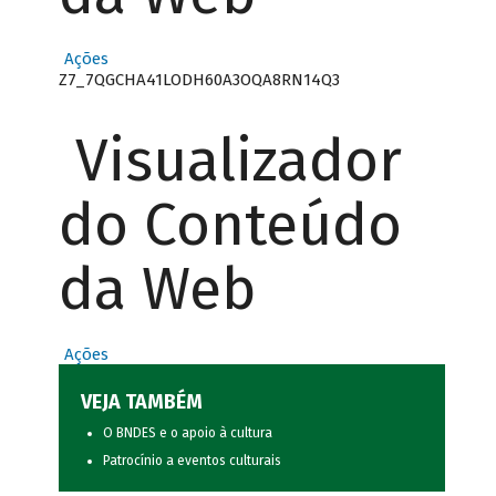
Ações
Z7_7QGCHA41LODH60A3OQA8RN14Q3
Visualizador
do Conteúdo
da Web
Ações
VEJA TAMBÉM
O BNDES e o apoio à cultura
Patrocínio a eventos culturais