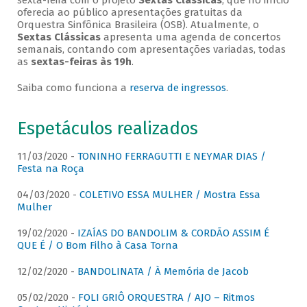
sexta-feira com o projeto
Sextas Clássicas
, que no início
oferecia ao público apresentações gratuitas da
Orquestra Sinfônica Brasileira (OSB). Atualmente, o
Sextas Clássicas
apresenta uma agenda de concertos
semanais, contando com apresentações variadas, todas
as
sextas-feiras às 19h
.
Saiba como funciona a
reserva de ingressos
.
Espetáculos realizados
11/03/2020 -
TONINHO FERRAGUTTI E NEYMAR DIAS /
Festa na Roça
04/03/2020 -
COLETIVO ESSA MULHER / Mostra Essa
Mulher
19/02/2020 -
IZAÍAS DO BANDOLIM & CORDÃO ASSIM É
QUE É / O Bom Filho à Casa Torna
12/02/2020 -
BANDOLINATA / À Memória de Jacob
05/02/2020 -
FOLI GRIÔ ORQUESTRA / AJO – Ritmos