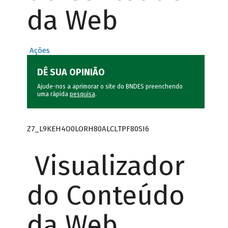
da Web
Ações
DÊ SUA OPINIÃO
Ajude-nos a aprimorar o site do BNDES preenchendo
uma rápida
pesquisa
.
Z7_L9KEH4O0LORH80ALCLTPF80SI6
Visualizador
do Conteúdo
da Web