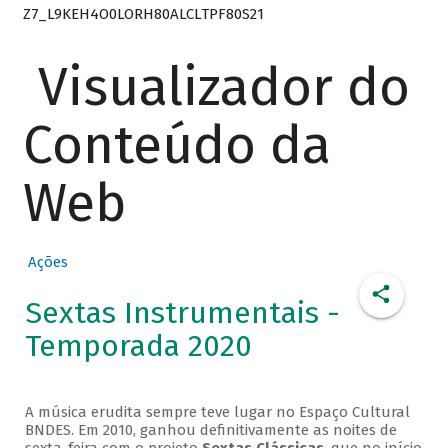
Z7_L9KEH4O0LORH80ALCLTPF80S21
Visualizador do
Conteúdo da
Web
Ações
Sextas Instrumentais -
Temporada 2020
A música erudita sempre teve lugar no Espaço Cultural
BNDES. Em 2010, ganhou definitivamente as noites de