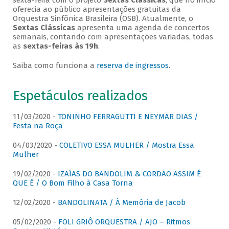
sexta-feira com o projeto
Sextas Clássicas
, que no início
oferecia ao público apresentações gratuitas da
Orquestra Sinfônica Brasileira (OSB). Atualmente, o
Sextas Clássicas
apresenta uma agenda de concertos
semanais, contando com apresentações variadas, todas
as
sextas-feiras às 19h
.
Saiba como funciona a
reserva de ingressos
.
Espetáculos realizados
11/03/2020 -
TONINHO FERRAGUTTI E NEYMAR DIAS /
Festa na Roça
04/03/2020 -
COLETIVO ESSA MULHER / Mostra Essa
Mulher
19/02/2020 -
IZAÍAS DO BANDOLIM & CORDÃO ASSIM É
QUE É / O Bom Filho à Casa Torna
12/02/2020 -
BANDOLINATA / À Memória de Jacob
05/02/2020 -
FOLI GRIÔ ORQUESTRA / AJO – Ritmos