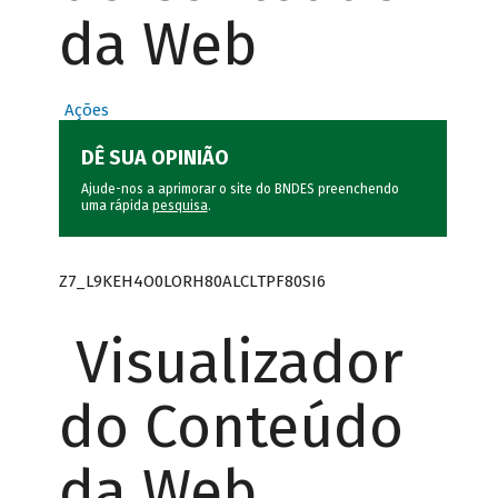
da Web
Ações
DÊ SUA OPINIÃO
Ajude-nos a aprimorar o site do BNDES preenchendo
uma rápida
pesquisa
.
Z7_L9KEH4O0LORH80ALCLTPF80SI6
Visualizador
do Conteúdo
da Web