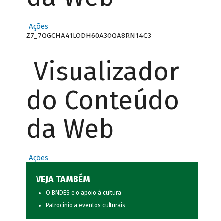
Ações
Z7_7QGCHA41LODH60A3OQA8RN14Q3
Visualizador
do Conteúdo
da Web
Ações
VEJA TAMBÉM
O BNDES e o apoio à cultura
Patrocínio a eventos culturais