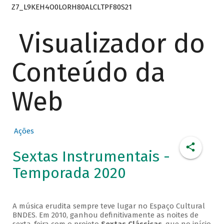
Z7_L9KEH4O0LORH80ALCLTPF80S21
Visualizador do
Conteúdo da
Web
Ações
Sextas Instrumentais -
Temporada 2020
A música erudita sempre teve lugar no Espaço Cultural
BNDES. Em 2010, ganhou definitivamente as noites de