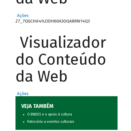
Ações
Z7_7QGCHA41LODH60A3OQA8RN14Q3
Visualizador
do Conteúdo
da Web
Ações
VEJA TAMBÉM
O BNDES e o apoio à cultura
Patrocínio a eventos culturais