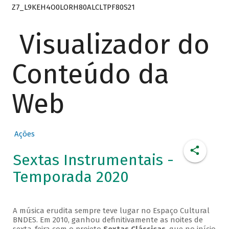
Z7_L9KEH4O0LORH80ALCLTPF80S21
Visualizador do
Conteúdo da
Web
Ações
Sextas Instrumentais -
Temporada 2020
A música erudita sempre teve lugar no Espaço Cultural
BNDES. Em 2010, ganhou definitivamente as noites de