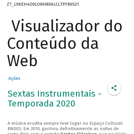
Z7_L9KEH4O0LORH80ALCLTPF80S21
Visualizador do
Conteúdo da
Web
Ações
Sextas Instrumentais -
Temporada 2020
A música erudita sempre teve lugar no Espaço Cultural
BNDES. Em 2010, ganhou definitivamente as noites de