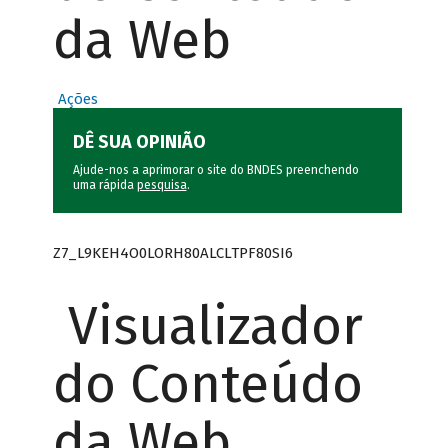
da Web
Ações
DÊ SUA OPINIÃO
Ajude-nos a aprimorar o site do BNDES preenchendo
uma rápida
pesquisa
.
Z7_L9KEH4O0LORH80ALCLTPF80SI6
Visualizador
do Conteúdo
da Web