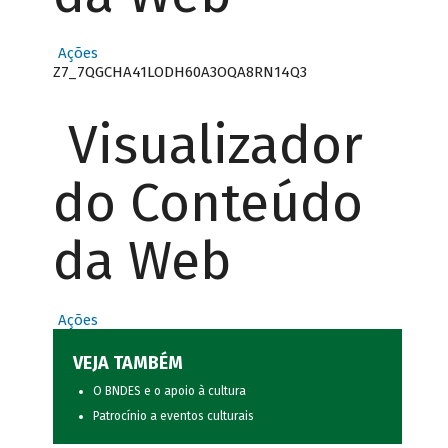
Ações
Z7_7QGCHA41LODH60A3OQA8RN14Q3
Visualizador
do Conteúdo
da Web
Ações
VEJA TAMBÉM
O BNDES e o apoio à cultura
Patrocínio a eventos culturais