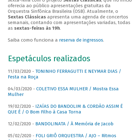
sexta-feira com o projeto
Sextas Clássicas
, que no início
oferecia ao público apresentações gratuitas da
Orquestra Sinfônica Brasileira (OSB). Atualmente, o
Sextas Clássicas
apresenta uma agenda de concertos
semanais, contando com apresentações variadas, todas
as
sextas-feiras às 19h
.
Saiba como funciona a
reserva de ingressos
.
Espetáculos realizados
11/03/2020 -
TONINHO FERRAGUTTI E NEYMAR DIAS /
Festa na Roça
04/03/2020 -
COLETIVO ESSA MULHER / Mostra Essa
Mulher
19/02/2020 -
IZAÍAS DO BANDOLIM & CORDÃO ASSIM É
QUE É / O Bom Filho à Casa Torna
12/02/2020 -
BANDOLINATA / À Memória de Jacob
05/02/2020 -
FOLI GRIÔ ORQUESTRA / AJO – Ritmos