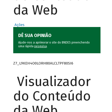
da Web
Ações
DÊ SUA OPINIÃO
Ajude-nos a aprimorar o site do BNDES preenchendo
uma rápida
pesquisa
.
Z7_L9KEH4O0LORH80ALCLTPF80SI6
Visualizador
do Conteúdo
da Web