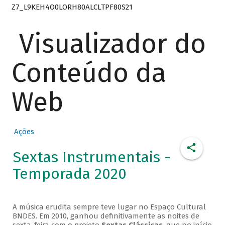
Z7_L9KEH4O0LORH80ALCLTPF80S21
Visualizador do
Conteúdo da
Web
Ações
Sextas Instrumentais -
Temporada 2020
A música erudita sempre teve lugar no Espaço Cultural
BNDES. Em 2010, ganhou definitivamente as noites de