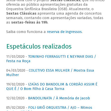
sexta-feira com o projeto
Sextas Clássicas
, que no início
oferecia ao público apresentações gratuitas da
Orquestra Sinfônica Brasileira (OSB). Atualmente, o
Sextas Clássicas
apresenta uma agenda de concertos
semanais, contando com apresentações variadas, todas
as
sextas-feiras às 19h
.
Saiba como funciona a
reserva de ingressos
.
Espetáculos realizados
11/03/2020 -
TONINHO FERRAGUTTI E NEYMAR DIAS /
Festa na Roça
04/03/2020 -
COLETIVO ESSA MULHER / Mostra Essa
Mulher
19/02/2020 -
IZAÍAS DO BANDOLIM & CORDÃO ASSIM É
QUE É / O Bom Filho à Casa Torna
12/02/2020 -
BANDOLINATA / À Memória de Jacob
05/02/2020 -
FOLI GRIÔ ORQUESTRA / AJO – Ritmos