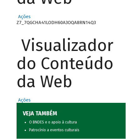
Ações
Z7_7QGCHA41LODH60A3OQA8RN14Q3
Visualizador
do Conteúdo
da Web
Ações
VEJA TAMBÉM
O BNDES e o apoio à cultura
Patrocínio a eventos culturais