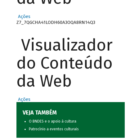
Ações
Z7_7QGCHA41LODH60A3OQA8RN14Q3
Visualizador
do Conteúdo
da Web
Ações
VEJA TAMBÉM
O BNDES e o apoio à cultura
Patrocínio a eventos culturais