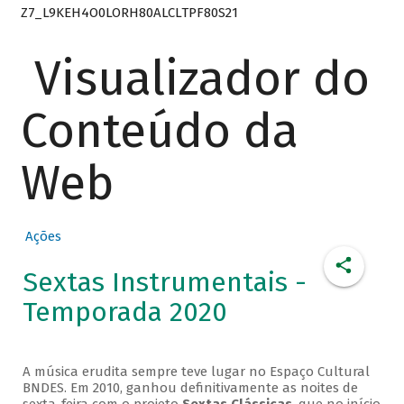
Z7_L9KEH4O0LORH80ALCLTPF80S21
Visualizador do
Conteúdo da
Web
Ações
Sextas Instrumentais -
Temporada 2020
A música erudita sempre teve lugar no Espaço Cultural
BNDES. Em 2010, ganhou definitivamente as noites de