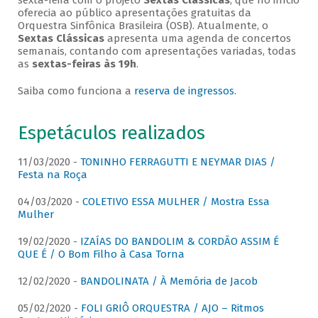
sexta-feira com o projeto
Sextas Clássicas
, que no início
oferecia ao público apresentações gratuitas da
Orquestra Sinfônica Brasileira (OSB). Atualmente, o
Sextas Clássicas
apresenta uma agenda de concertos
semanais, contando com apresentações variadas, todas
as
sextas-feiras às 19h
.
Saiba como funciona a
reserva de ingressos
.
Espetáculos realizados
11/03/2020 -
TONINHO FERRAGUTTI E NEYMAR DIAS /
Festa na Roça
04/03/2020 -
COLETIVO ESSA MULHER / Mostra Essa
Mulher
19/02/2020 -
IZAÍAS DO BANDOLIM & CORDÃO ASSIM É
QUE É / O Bom Filho à Casa Torna
12/02/2020 -
BANDOLINATA / À Memória de Jacob
05/02/2020 -
FOLI GRIÔ ORQUESTRA / AJO – Ritmos