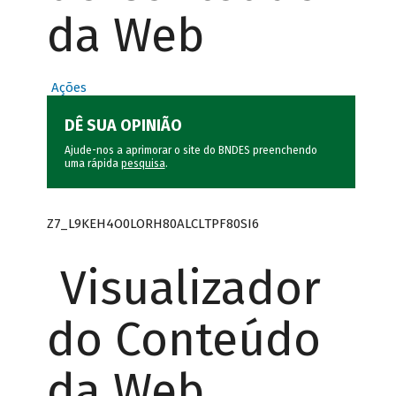
da Web
Ações
DÊ SUA OPINIÃO
Ajude-nos a aprimorar o site do BNDES preenchendo
uma rápida
pesquisa
.
Z7_L9KEH4O0LORH80ALCLTPF80SI6
Visualizador
do Conteúdo
da Web